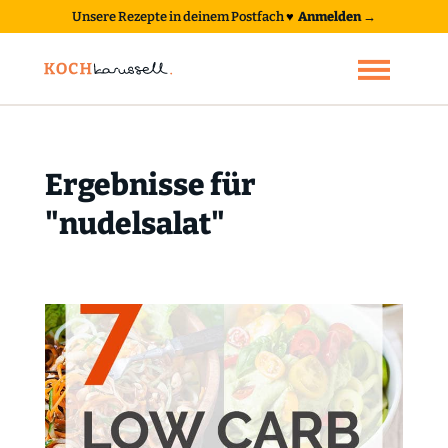
Unsere Rezepte in deinem Postfach
♥
Anmelden →
Ergebnisse für
"nudelsalat"