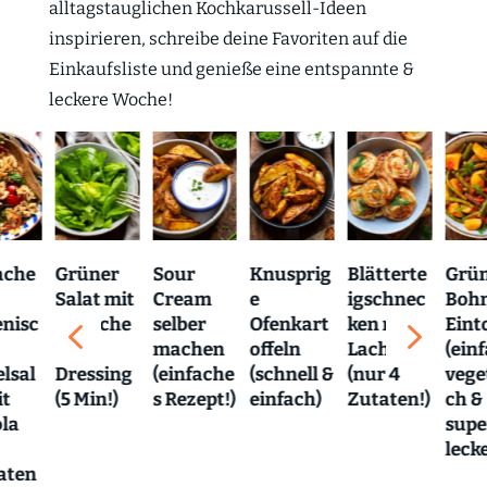
alltagstauglichen Kochkarussell-Ideen
inspirieren, schreibe deine Favoriten auf die
Einkaufsliste und genieße eine entspannte &
leckere Woche!
ache
Grüner
Sour
Knusprig
Blätterte
Grü
Salat mit
Cream
e
igschnec
Boh
4
5
enisc
einfache
selber
Ofenkart
ken mit
Eint
m
machen
offeln
Lachs
(ein
lsal
Dressing
(einfache
(schnell &
(nur 4
vege
it
(5 Min!)
s Rezept!)
einfach)
Zutaten!)
ch &
la
supe
lecke
aten