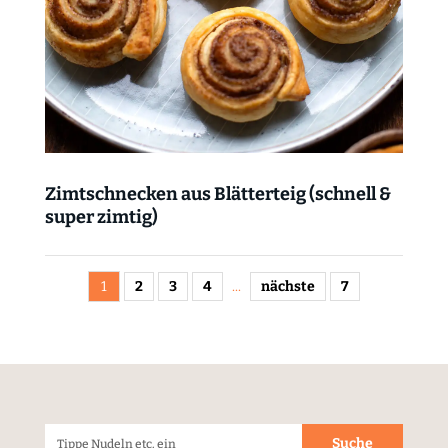
Zimtschnecken aus Blätterteig (schnell &
super zimtig)
1
2
3
4
...
nächste
7