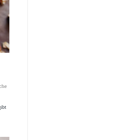
che
gibt