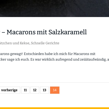
– Macarons mit Salzkaramell
ätzchen und Kekse
,
Schnelle Gerichte
acarons gewagt! Entschieden habe ich mich für Macarons mit
ecker sage ich euch. Es war wirklich aufregend und zeiiiitaufwändig, 
vorherige
11
12
13
14