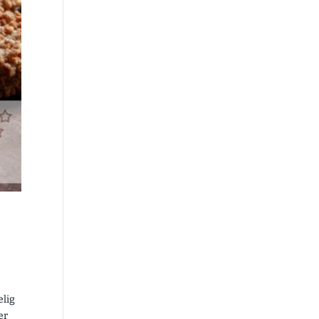
elig
er