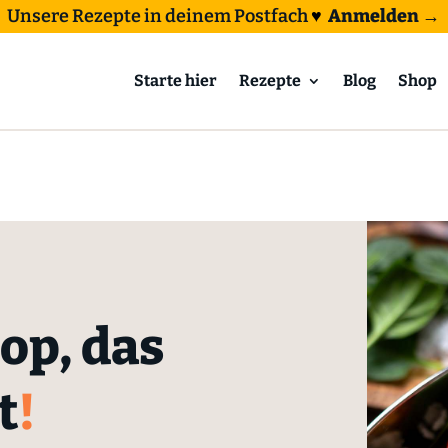
Unsere Rezepte in deinem Postfach
♥
Anmelden →
Starte hier
Rezepte
Blog
Shop
p, das
t
!