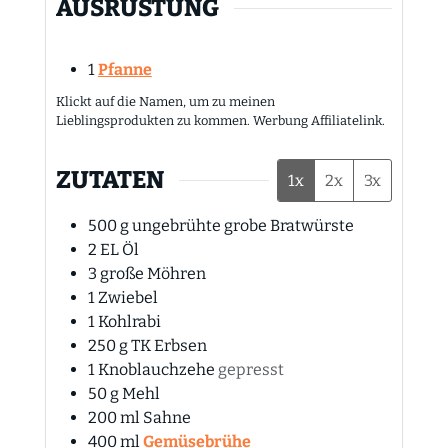
AUSRÜSTUNG
1
Pfanne
Klickt auf die Namen, um zu meinen
Lieblingsprodukten zu kommen. Werbung Affiliatelink.
ZUTATEN
1x
2x
3x
500
g
ungebrühte grobe Bratwürste
2
EL
Öl
3
große Möhren
1
Zwiebel
1
Kohlrabi
250
g
TK Erbsen
1
Knoblauchzehe
gepresst
50
g
Mehl
200
ml
Sahne
400
ml
Gemüsebrühe