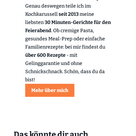
Genau deswegen teile ich im
Kochkarussell
seit 2013
meine
liebsten
30 Minuten-Gerichte für den
Feierabend
. Ob cremige Pasta,
gesundes Meal-Prep oder einfache
Familienrezepte: bei mir findest du
über 600 Rezepte
- mit
Gelinggarantie und ohne
Schnickschnack. Schön, dass du da
bist!
Mehr über mich
Das könnte dir auch