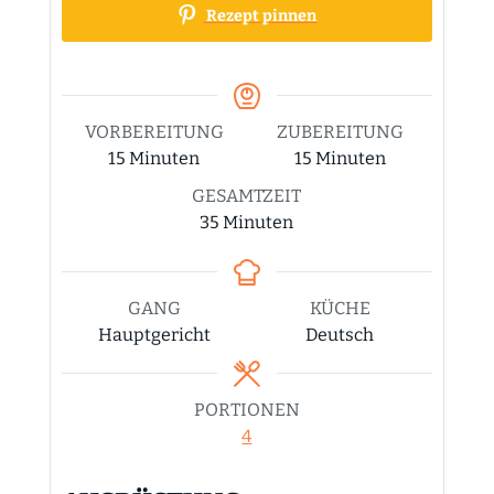
Rezept pinnen
VORBEREITUNG
ZUBEREITUNG
Minuten
Minuten
15
Minuten
15
Minuten
GESAMTZEIT
Minuten
35
Minuten
GANG
KÜCHE
Hauptgericht
Deutsch
PORTIONEN
4