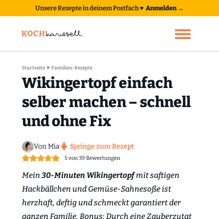
Unsere Rezepte in deinem Postfach
♥
Anmelden →
»
Startseite
Familien-Rezepte
Wikingertopf einfach
selber machen – schnell
und ohne Fix
Von Mia
Springe zum Rezept
5
von
39
Bewertungen
Mein
30-Minuten Wikingertopf
mit saftigen
Hackbällchen und Gemüse-Sahnesoße ist
herzhaft, deftig und schmeckt garantiert der
ganzen Familie. Bonus: Durch eine Zauberzutat