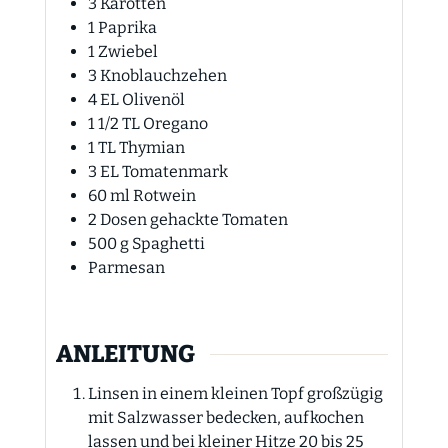
3
Karotten
1
Paprika
1
Zwiebel
3
Knoblauchzehen
4
EL
Olivenöl
1 1/2
TL
Oregano
1
TL
Thymian
3
EL
Tomatenmark
60
ml
Rotwein
2
Dosen gehackte Tomaten
500
g
Spaghetti
Parmesan
ANLEITUNG
Linsen in einem kleinen Topf großzügig
mit Salzwasser bedecken, aufkochen
lassen und bei kleiner Hitze 20 bis 25