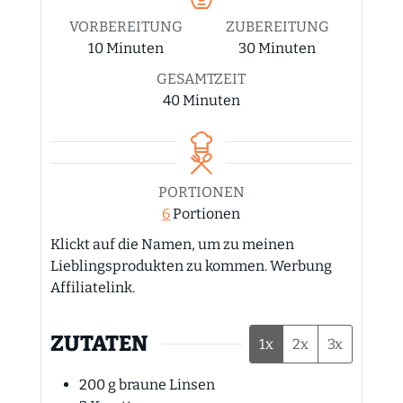
VORBEREITUNG
ZUBEREITUNG
Minuten
Minuten
10
Minuten
30
Minuten
GESAMTZEIT
Minuten
40
Minuten
PORTIONEN
6
Portionen
Klickt auf die Namen, um zu meinen
Lieblingsprodukten zu kommen. Werbung
Affiliatelink.
ZUTATEN
1x
2x
3x
200
g
braune Linsen