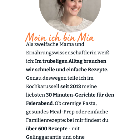
Moin ich bin Mia
Als zweifache Mama und
Ernährungswissenschaftlerin weiß
ich:
Im trubeligen Alltag brauchen
wir schnelle und einfache Rezepte.
Genau deswegen teile ich im
Kochkarussell
seit 2013
meine
liebsten
30 Minuten-Gerichte für den
Feierabend
. Ob cremige Pasta,
gesundes Meal-Prep oder einfache
Familienrezepte: bei mir findest du
über 600 Rezepte
- mit
Gelinggarantie und ohne