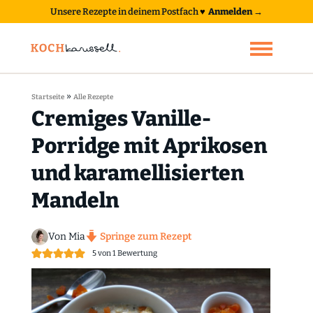
Unsere Rezepte in deinem Postfach
♥
Anmelden →
»
Startseite
Alle Rezepte
Cremiges Vanille-
Porridge mit Aprikosen
und karamellisierten
Mandeln
Von Mia
Springe zum Rezept
5
von 1 Bewertung