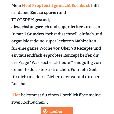
Mein
Meal Prep leicht gemacht Kochbuch
hilft
dir dabei,
Zeit zu sparen
und
TROTZDEM
gesund,
abwechslungsreich
und
super lecker
zu essen.
In
nur 2 Stunden
kochst du schnell, einfach und
organisiert deine super leckeren Mahlzeiten
für eine ganze Woche vor.
Über 70 Rezepte
und
ein
tausendfach erprobtes Konzept
helfen dir,
die Frage “Was koche ich heute?” endgültig von
deiner to do Liste zu streichen. Für mehr Zeit
für dich und deine Lieben oder worauf du eben
Lust hast.
Hier
bekommst du einen Überblick über meine
zwei Kochbücher.📕
merken