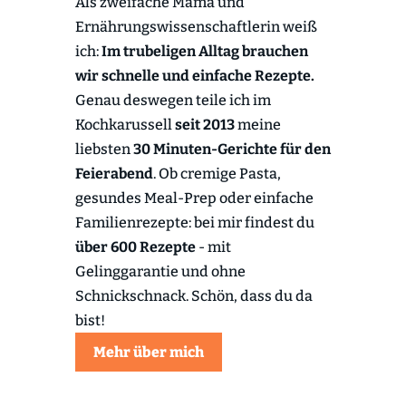
Als zweifache Mama und
Ernährungswissenschaftlerin weiß
ich:
Im trubeligen Alltag brauchen
wir schnelle und einfache Rezepte.
Genau deswegen teile ich im
Kochkarussell
seit 2013
meine
liebsten
30 Minuten-Gerichte für den
Feierabend
. Ob cremige Pasta,
gesundes Meal-Prep oder einfache
Familienrezepte: bei mir findest du
über 600 Rezepte
- mit
Gelinggarantie und ohne
Schnickschnack. Schön, dass du da
bist!
Mehr über mich