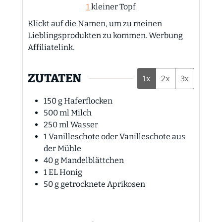
1
kleiner Topf
Klickt auf die Namen, um zu meinen
Lieblingsprodukten zu kommen. Werbung
Affiliatelink.
ZUTATEN
1x
2x
3x
150
g
Haferflocken
500
ml
Milch
250
ml
Wasser
1
Vanilleschote oder Vanilleschote aus
der Mühle
40
g
Mandelblättchen
1
EL
Honig
50
g
getrocknete Aprikosen