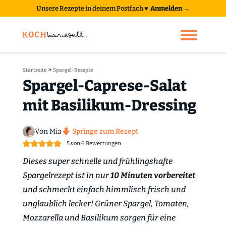
Unsere Rezepte in deinem Postfach
♥
Anmelden →
»
Startseite
Spargel-Rezepte
Spargel-Caprese-Salat
mit Basilikum-Dressing
Von Mia
Springe zum Rezept
5
von
6
Bewertungen
Dieses super schnelle und frühlingshafte
Spargelrezept ist in nur
10 Minuten vorbereitet
und schmeckt einfach himmlisch frisch und
unglaublich lecker! Grüner Spargel, Tomaten,
Mozzarella und Basilikum sorgen für eine