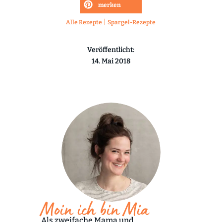
merken
|
Alle Rezepte
Spargel-Rezepte
Veröffentlicht:
14. Mai 2018
Moin ich bin Mia
Als zweifache Mama und