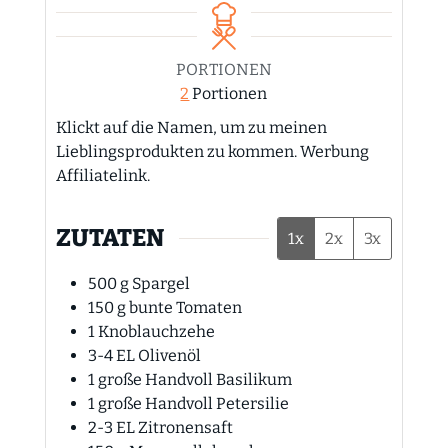
PORTIONEN
2
Portionen
Klickt auf die Namen, um zu meinen
Lieblingsprodukten zu kommen. Werbung
Affiliatelink.
ZUTATEN
1x
2x
3x
500
g
Spargel
150
g
bunte Tomaten
1
Knoblauchzehe
3-4
EL
Olivenöl
1
große Handvoll Basilikum
1
große Handvoll Petersilie
2-3
EL
Zitronensaft