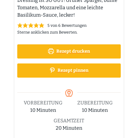
Dressing ist SO GUT! Grüner Spargel, bunte
Tomaten, Mozzarella und eine leichte
Basilikum-Sauce, lecker!
5
von
6
Bewertungen
Sterne anklicken zum Bewerten.
Rezept drucken
Rezept pinnen
VORBEREITUNG
ZUBEREITUNG
Minuten
Minuten
10
Minuten
10
Minuten
GESAMTZEIT
Minuten
20
Minuten