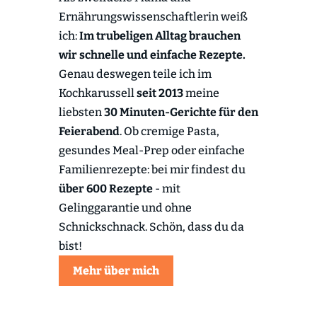
Ernährungswissenschaftlerin weiß
ich:
Im trubeligen Alltag brauchen
wir schnelle und einfache Rezepte.
Genau deswegen teile ich im
Kochkarussell
seit 2013
meine
liebsten
30 Minuten-Gerichte für den
Feierabend
. Ob cremige Pasta,
gesundes Meal-Prep oder einfache
Familienrezepte: bei mir findest du
über 600 Rezepte
- mit
Gelinggarantie und ohne
Schnickschnack. Schön, dass du da
bist!
Mehr über mich