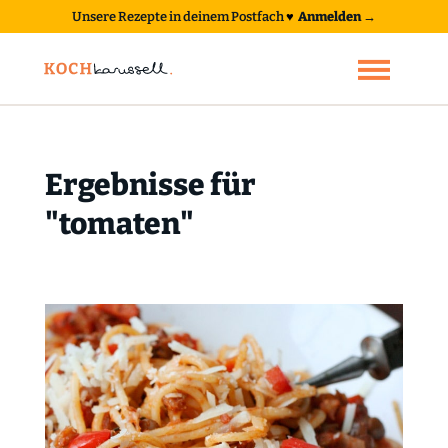
Unsere Rezepte in deinem Postfach
♥
Anmelden →
Ergebnisse für
"tomaten"