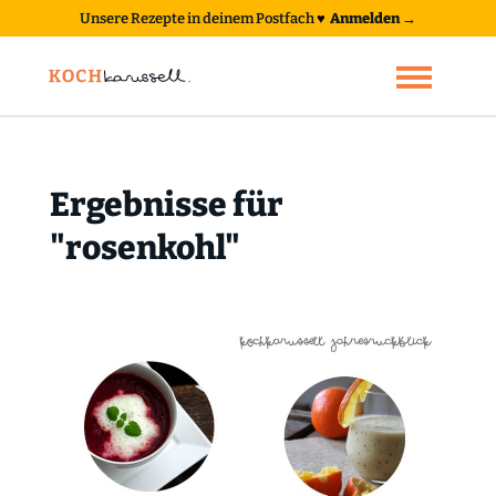
Unsere Rezepte in deinem Postfach
♥
Anmelden →
Ergebnisse für
"rosenkohl"