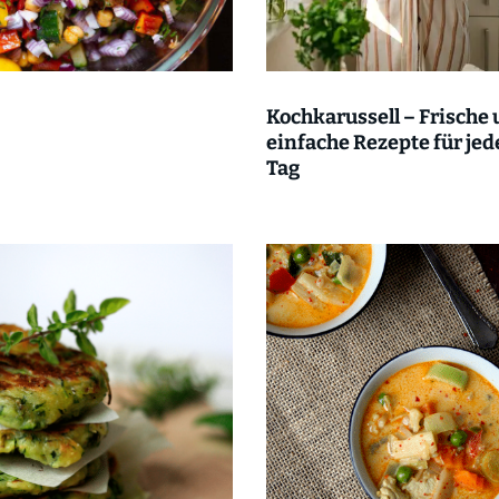
B
Kochkarussell – Frische
einfache Rezepte für je
Tag