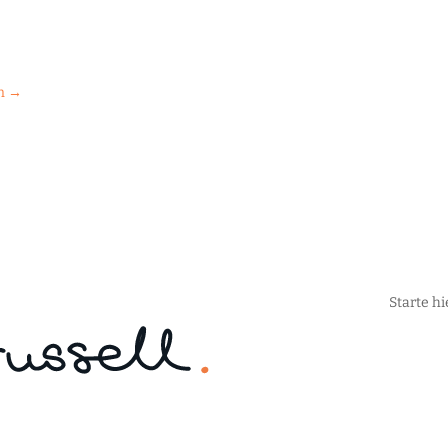
n →
Starte hi