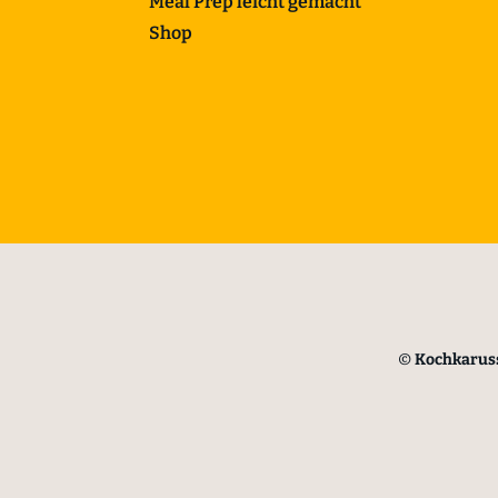
Meal Prep leicht gemacht
Shop
©
Kochkaruss