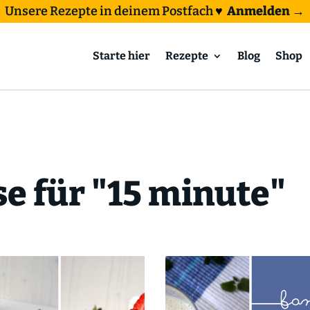
Unsere Rezepte in deinem Postfach
♥
Anmelden →
Starte hier
Rezepte
Blog
Shop
e für "15 minute"