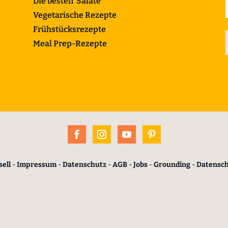
Die besten Salate
Vegetarische Rezepte
Frühstücksrezepte
Meal Prep-Rezepte
ell
-
Impressum
-
Datenschutz
-
AGB
-
Jobs
-
Grounding
-
Datensc