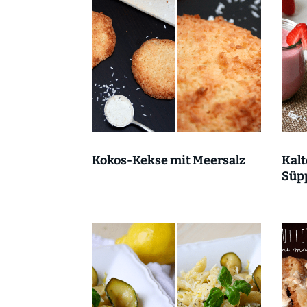
Kokos-Kekse mit Meersalz
Kalt
Süp