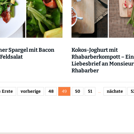
er Spargel mit Bacon
Kokos-Joghurt mit
Feldsalat
Rhabarberkompott – Ein
Liebesbrief an Monsieur
Rhabarber
« Erste
vorherige
48
49
50
51
...
nächste
5