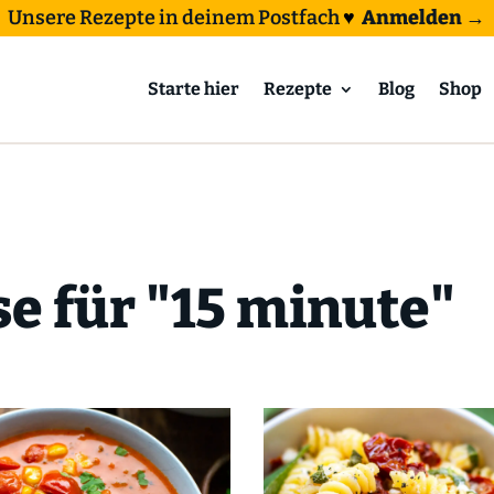
Unsere Rezepte in deinem Postfach
♥
Anmelden →
Starte hier
Rezepte
Blog
Shop
e für "15 minute"