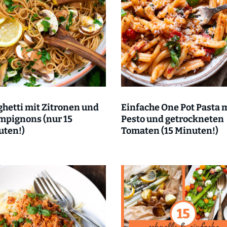
hetti mit Zitronen und
Einfache One Pot Pasta 
mpignons (nur 15
Pesto und getrockneten
uten!)
Tomaten (15 Minuten!)