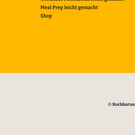
Meal Prep leicht gemacht
Shop
©
Kochkaruss