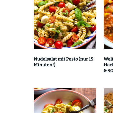
Nudelsalat mit Pesto (nur 15
Welt
Minuten!)
Hack
& SO