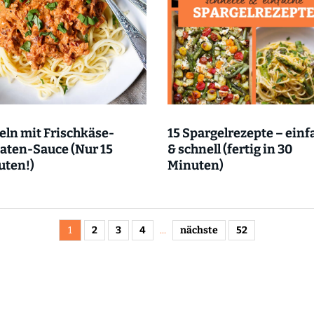
ln mit Frischkäse-
15 Spargelrezepte – einf
aten-Sauce (Nur 15
& schnell (fertig in 30
uten!)
Minuten)
1
2
3
4
...
nächste
52