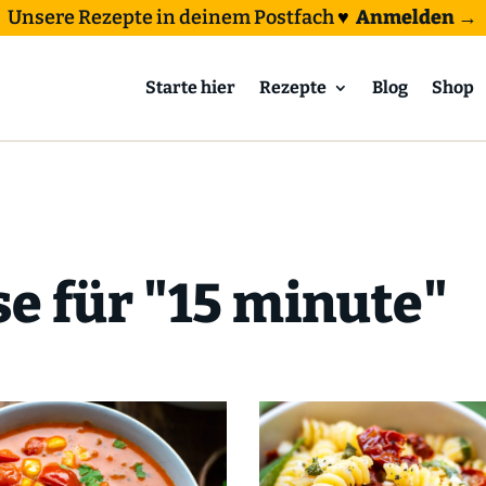
Unsere Rezepte in deinem Postfach
♥
Anmelden →
Starte hier
Rezepte
Blog
Shop
e für "15 minute"