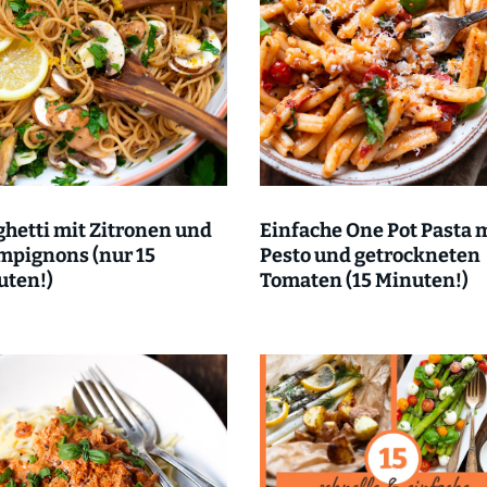
hetti mit Zitronen und
Einfache One Pot Pasta 
mpignons (nur 15
Pesto und getrockneten
uten!)
Tomaten (15 Minuten!)