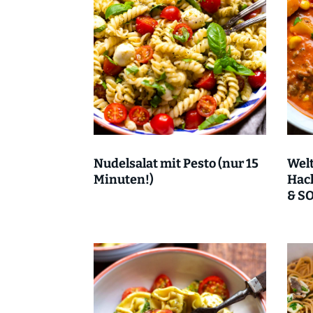
Nudelsalat mit Pesto (nur 15
Welt
Minuten!)
Hack
& SO