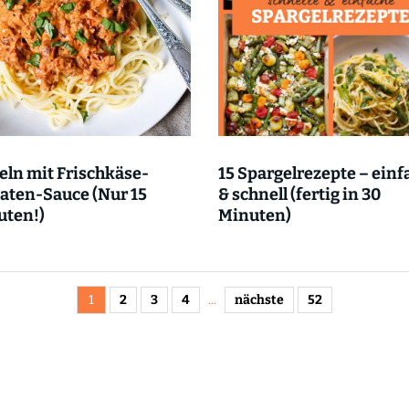
ln mit Frischkäse-
15 Spargelrezepte – einf
aten-Sauce (Nur 15
& schnell (fertig in 30
uten!)
Minuten)
1
2
3
4
...
nächste
52