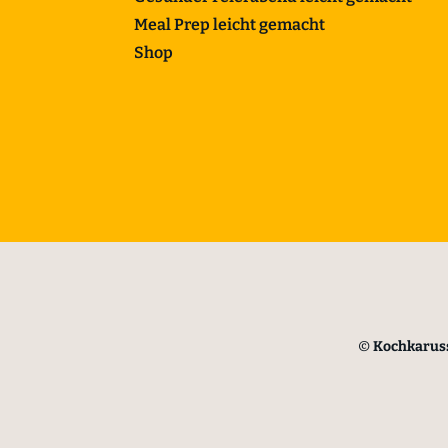
Meal Prep leicht gemacht
Shop
©
Kochkaruss