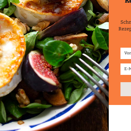
K
Schn
Rezep