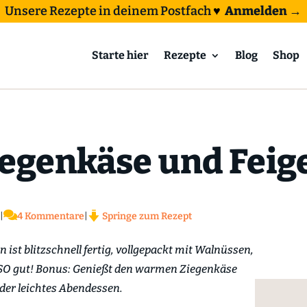
Unsere Rezepte in deinem Postfach
♥
Anmelden →
Starte hier
Rezepte
Blog
Shop
iegenkäse und Feig

|
4 Kommentare
|
Springe zum Rezept
 ist blitzschnell fertig, vollgepackt mit Walnüssen,
SO gut! Bonus: Genießt den warmen Ziegenkäse
oder leichtes Abendessen.