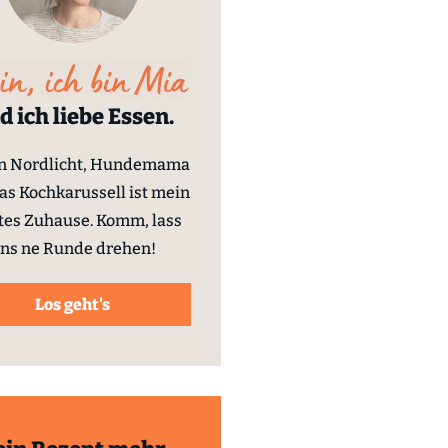
d ich liebe Essen.
in Nordlicht, Hundemama
as Kochkarussell ist mein
tes Zuhause. Komm, lass
ns ne Runde drehen!
Los geht's