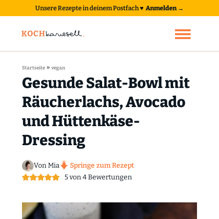
Unsere Rezepte in deinem Postfach
♥
Anmelden →
»
Startseite
vegan
Gesunde Salat-Bowl mit
Räucherlachs, Avocado
und Hüttenkäse-
Dressing
Von Mia
Springe zum Rezept
5
von
4
Bewertungen