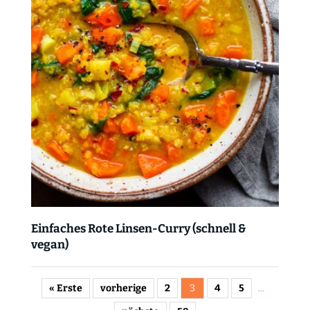
Einfaches Rote Linsen-Curry (schnell &
vegan)
« Erste
vorherige
2
3
4
5
...