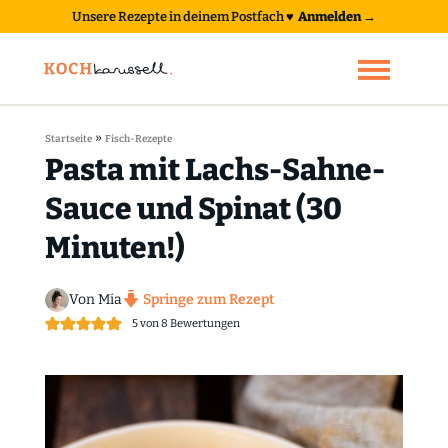
Unsere Rezepte in deinem Postfach
♥
Anmelden →
»
Startseite
Fisch-Rezepte
Pasta mit Lachs-Sahne-
Sauce und Spinat (30
Minuten!)
Von Mia
Springe zum Rezept
5
von
8
Bewertungen