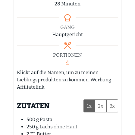
Minuten
28
Minuten
GANG
Hauptgericht
PORTIONEN
4
Klickt auf die Namen, um zu meinen
Lieblingsprodukten zu kommen. Werbung
Affiliatelink.
ZUTATEN
1x
2x
3x
500
g
Pasta
250
g
Lachs
ohne Haut
2
EL
Butter