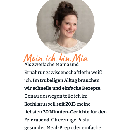
Moin ich bin Mia
Als zweifache Mama und
Ernährungswissenschaftlerin weiß
ich:
Im trubeligen Alltag brauchen
wir schnelle und einfache Rezepte.
Genau deswegen teile ich im
Kochkarussell
seit 2013
meine
liebsten
30 Minuten-Gerichte für den
Feierabend
. Ob cremige Pasta,
gesundes Meal-Prep oder einfache