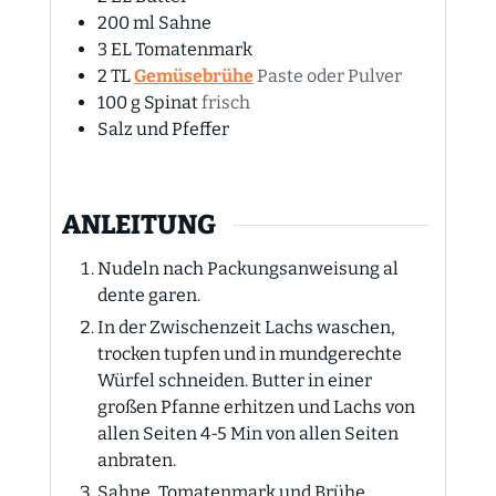
200
ml
Sahne
3
EL
Tomatenmark
2
TL
Gemüsebrühe
Paste oder Pulver
100
g
Spinat
frisch
Salz und Pfeffer
ANLEITUNG
Nudeln nach Packungsanweisung al
dente garen.
In der Zwischenzeit Lachs waschen,
trocken tupfen und in mundgerechte
Würfel schneiden. Butter in einer
großen Pfanne erhitzen und Lachs von
allen Seiten 4-5 Min von allen Seiten
anbraten.
Sahne, Tomatenmark und Brühe