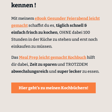
kennen !
Mit meinem
eBook Gesunder Feierabend leicht
gemacht
schaffst du es,
täglich schnell &
einfach
frisch zu kochen
, OHNE dabei 100
Stunden in der Küche zu stehen und erst noch
einkaufen zu müssen.
Das
Meal Prep leicht gemacht Kochbuch
hilft
dir dabei,
Zeit zu sparen
und TROTZDEM
abwechslungsreich
und
super lecker
zu essen.
Hier geht's zu meinen Kochbüchern!