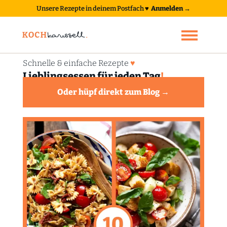
Unsere Rezepte in deinem Postfach
♥
Anmelden →
Schnelle & einfache Rezepte
♥
Lieblingsessen für jeden Tag
!
Oder hüpf direkt zum Blog →