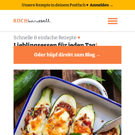
Unsere Rezepte in deinem Postfach
♥
Anmelden →
Schnelle & einfache Rezepte
♥
Lieblingsessen für jeden Tag
!
Oder hüpf direkt zum Blog →