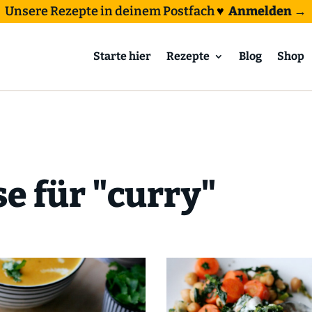
Unsere Rezepte in deinem Postfach
♥
Anmelden →
Starte hier
Rezepte
Blog
Shop
e für "curry"