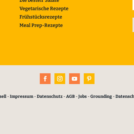
Die besten Salate
Vegetarische Rezepte
Frühstücksrezepte
Meal Prep-Rezepte
ell
-
Impressum
-
Datenschutz
-
AGB
-
Jobs
-
Grounding
-
Datensc