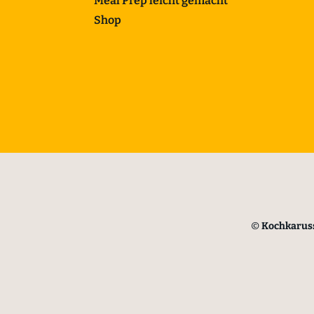
Meal Prep leicht gemacht
Shop
©
Kochkaruss