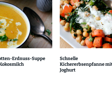
otten-Erdnuss-Suppe
Schnelle
 Kokosmilch
Kichererbsenpfanne mi
Joghurt