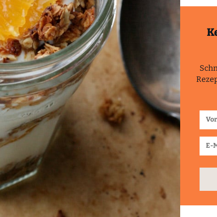
K
Schn
Rezep