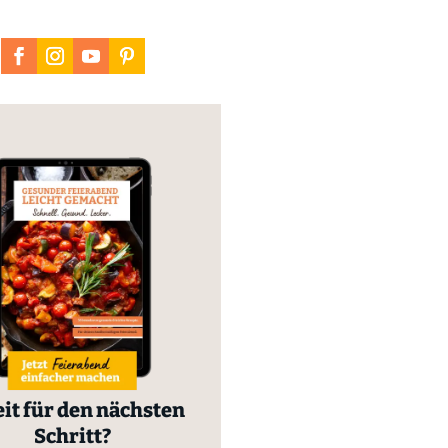
it für den nächsten
Schritt?