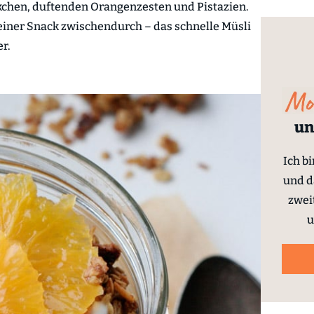
kchen, duftenden Orangenzesten und Pistazien.
kleiner Snack zwischendurch – das schnelle Müsli
r.
un
Ich b
und d
zwei
u