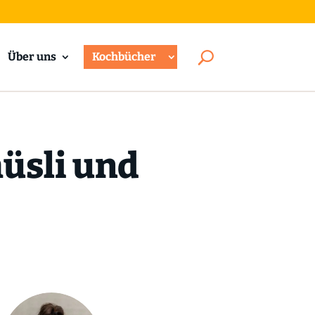
Über uns
Kochbücher
üsli und