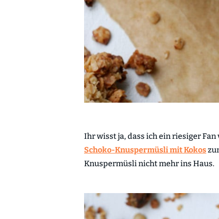
Ihr wisst ja, dass ich ein riesiger F
Schoko-Knuspermüsli mit Kokos
zum
Knuspermüsli nicht mehr ins Haus.