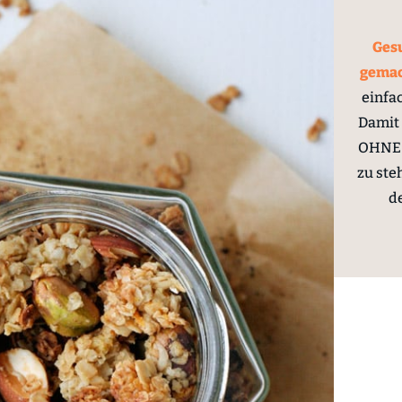
Gesu
gema
einfa
Damit 
OHNE 
zu ste
d