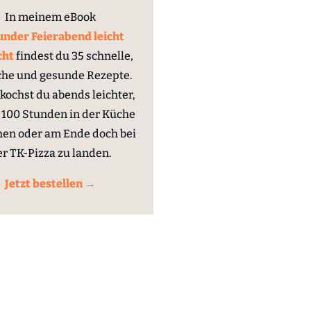
In meinem eBook
nder Feierabend leicht
cht
findest du 35 schnelle,
che und gesunde Rezepte.
kochst du abends leichter,
100 Stunden in der Küche
hen oder am Ende doch bei
er TK-Pizza zu landen.
Jetzt bestellen →