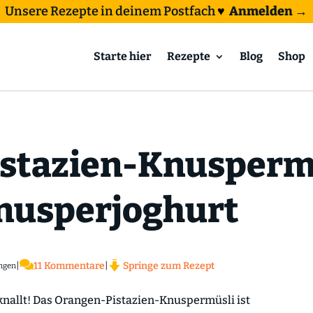
Unsere Rezepte in deinem Postfach
♥
Anmelden →
Starte hier
Rezepte
Blog
Shop
stazien-Knusperm
nusperjoghurt

|
11 Kommentare
|
Springe zum Rezept
ngen
knallt! Das Orangen-Pistazien-Knuspermüsli ist