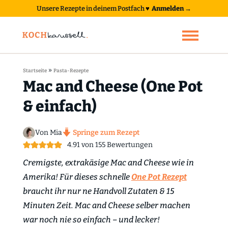
Unsere Rezepte in deinem Postfach
♥
Anmelden →
»
Startseite
Pasta-Rezepte
Mac and Cheese (One Pot
& einfach)
Von Mia
Springe zum Rezept
4.91
von
155
Bewertungen
Cremigste, extrakäsige Mac and Cheese wie in
Amerika! Für dieses schnelle
One Pot Rezept
braucht ihr nur ne Handvoll Zutaten & 15
Minuten Zeit. Mac and Cheese selber machen
war noch nie so einfach – und lecker!