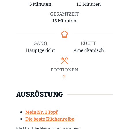
Minuten
Minuten
5
Minuten
10
Minuten
GESAMTZEIT
Minuten
15
Minuten
GANG
KÜCHE
Hauptgericht
Amerikanisch
PORTIONEN
2
AUSRÜSTUNG
Mein Nr. 1 Topf
Die beste Küchenreibe
Klickt auf die Namen, um zu meinen