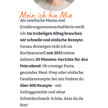
Moin ich bin Mia
Als zweifache Mama und
Ernährungswissenschaftlerin weiß
ich:
Im trubeligen Alltag brauchen
wir schnelle und einfache Rezepte.
Genau deswegen teile ich im
Kochkarussell
seit 2013
meine
liebsten
30 Minuten-Gerichte für den
Feierabend
. Ob cremige Pasta,
gesundes Meal-Prep oder einfache
Familienrezepte: bei mir findest du
über 600 Rezepte
- mit
Gelinggarantie und ohne
Schnickschnack. Schön, dass du da
bist!