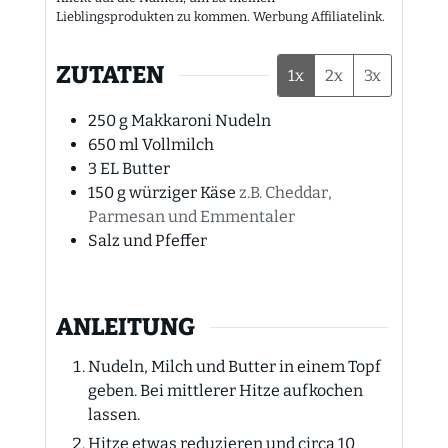
Lieblingsprodukten zu kommen. Werbung Affiliatelink.
ZUTATEN
1x
2x
3x
250
g
Makkaroni Nudeln
650
ml
Vollmilch
3
EL
Butter
150
g
würziger Käse
z.B. Cheddar,
Parmesan und Emmentaler
Salz und Pfeffer
ANLEITUNG
Nudeln, Milch und Butter in einem Topf
geben. Bei mittlerer Hitze aufkochen
lassen.
Hitze etwas reduzieren und circa 10