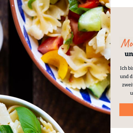
un
Ich b
und d
zwei
u