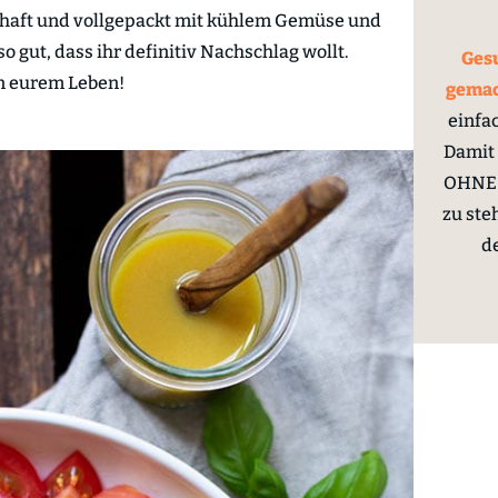
rzhaft und vollgepackt mit kühlem Gemüse und
 gut, dass ihr definitiv Nachschlag wollt.
Gesu
in eurem Leben!
gema
einfa
Damit 
OHNE 
zu ste
d