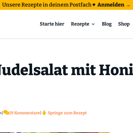
Unsere Rezepte in deinem Postfach
♥
Anmelden →
Starte hier
Rezepte
Blog
Shop
Nudelsalat mit Hon

|
19 Kommentare
|
Springe zum Rezept
n