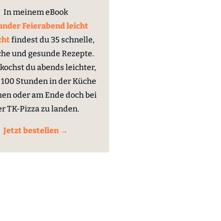
In meinem eBook
nder Feierabend leicht
cht
findest du 35 schnelle,
che und gesunde Rezepte.
kochst du abends leichter,
100 Stunden in der Küche
hen oder am Ende doch bei
er TK-Pizza zu landen.
Jetzt bestellen →