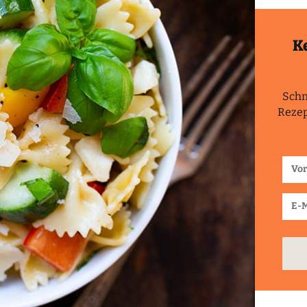
K
Schn
Rezep