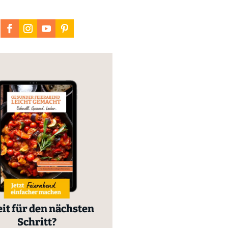
it für den nächsten
Schritt?