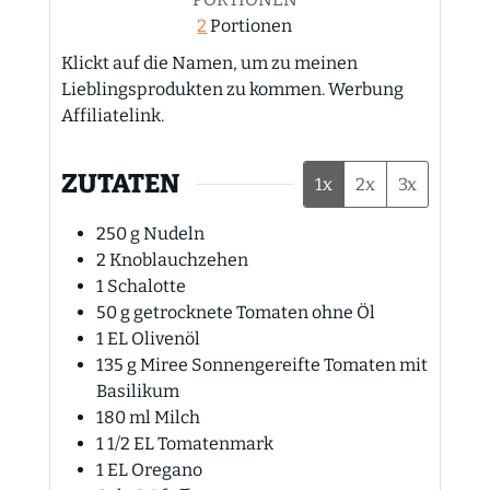
2
Portionen
Klickt auf die Namen, um zu meinen
Lieblingsprodukten zu kommen. Werbung
Affiliatelink.
ZUTATEN
1x
2x
3x
250
g
Nudeln
2
Knoblauchzehen
1
Schalotte
50
g
getrocknete Tomaten ohne Öl
1
EL
Olivenöl
135
g
Miree Sonnengereifte Tomaten mit
Basilikum
180
ml
Milch
1 1/2
EL
Tomatenmark
1
EL
Oregano