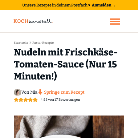
Unsere Rezepte in deinem Postfach
♥
Anmelden →
»
Startseite
Pasta-Rezepte
Nudeln mit Frischkäse-
Tomaten-Sauce (Nur 15
Minuten!)
Von Mia
Springe zum Rezept
4.95
von
17
Bewertungen