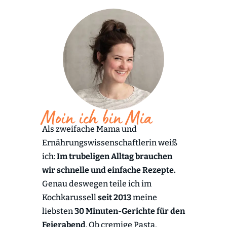
Moin ich bin Mia
Als zweifache Mama und
Ernährungswissenschaftlerin weiß
ich:
Im trubeligen Alltag brauchen
wir schnelle und einfache Rezepte.
Genau deswegen teile ich im
Kochkarussell
seit 2013
meine
liebsten
30 Minuten-Gerichte für den
Feierabend
. Ob cremige Pasta,