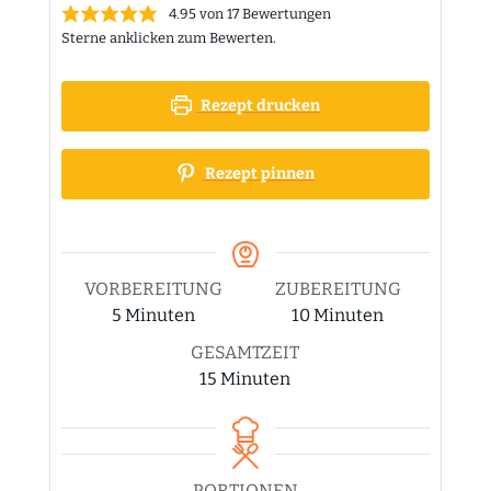
4.95
von
17
Bewertungen
Sterne anklicken zum Bewerten.
Rezept drucken
Rezept pinnen
VORBEREITUNG
ZUBEREITUNG
Minuten
Minuten
5
Minuten
10
Minuten
GESAMTZEIT
Minuten
15
Minuten
PORTIONEN