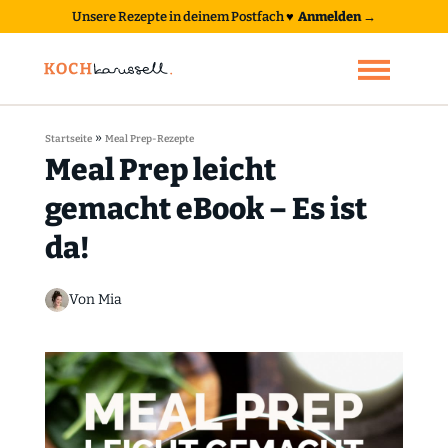
Unsere Rezepte in deinem Postfach
♥
Anmelden →
»
Startseite
Meal Prep-Rezepte
Meal Prep leicht
gemacht eBook – Es ist
da!
Von Mia