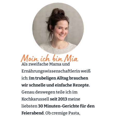
Moin ich bin Mia
Als zweifache Mama und
Ernährungswissenschaftlerin weiß
ich:
Im trubeligen Alltag brauchen
wir schnelle und einfache Rezepte.
Genau deswegen teile ich im
Kochkarussell
seit 2013
meine
liebsten
30 Minuten-Gerichte für den
Feierabend
. Ob cremige Pasta,