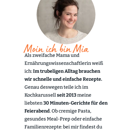
Moin ich bin Mia
Als zweifache Mama und
Ernährungswissenschaftlerin weiß
ich:
Im trubeligen Alltag brauchen
wir schnelle und einfache Rezepte.
Genau deswegen teile ich im
Kochkarussell
seit 2013
meine
liebsten
30 Minuten-Gerichte für den
Feierabend
. Ob cremige Pasta,
gesundes Meal-Prep oder einfache
Familienrezepte: bei mir findest du