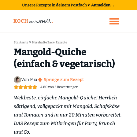
Unsere Rezepte in deinem Postfach
♥
Anmelden →
»
Startseite
Herzhafte Back-Rezepte
Mangold-Quiche
(einfach & vegetarisch)
Von Mia
Springe zum Rezept
4.80
von
5
Bewertungen
Weltbeste, einfache Mangold-Quiche! Herrlich
sättigend, vollgepackt mit Mangold, Schafskäse
und Tomaten und in nur 20 Minuten vorbereitet.
DAS Rezept zum Mitbringen für Party, Brunch
und Co.