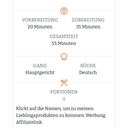
VORBEREITUNG
ZUBEREITUNG
Minuten
Minuten
20
Minuten
35
Minuten
GESAMTZEIT
Minuten
55
Minuten
GANG
KÜCHE
Hauptgericht
Deutsch
PORTIONEN
4
Klickt auf die Namen, um zu meinen
Lieblingsprodukten zu kommen. Werbung
Affiliatelink.