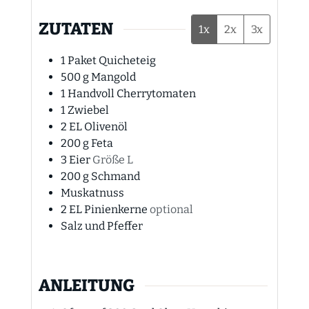
ZUTATEN
1x
2x
3x
1
Paket
Quicheteig
500
g
Mangold
1
Handvoll
Cherrytomaten
1
Zwiebel
2
EL
Olivenöl
200
g
Feta
3
Eier
Größe L
200
g
Schmand
Muskatnuss
2
EL
Pinienkerne
optional
Salz und Pfeffer
ANLEITUNG