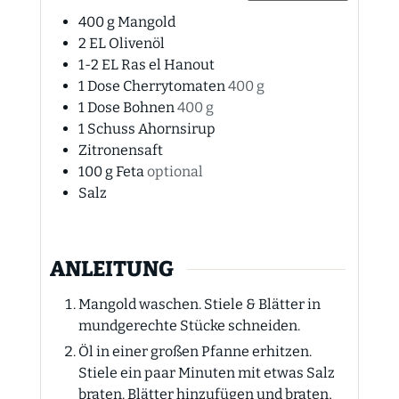
400
g
Mangold
2
EL
Olivenöl
1-2
EL
Ras el Hanout
1
Dose
Cherrytomaten
400 g
1
Dose
Bohnen
400 g
1
Schuss
Ahornsirup
Zitronensaft
100
g
Feta
optional
Salz
ANLEITUNG
Mangold waschen. Stiele & Blätter in
mundgerechte Stücke schneiden.
Öl in einer großen Pfanne erhitzen.
Stiele ein paar Minuten mit etwas Salz
braten. Blätter hinzufügen und braten,