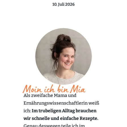
10. Juli 2026
Moin ich bin Mia
Als zweifache Mama und
Ernährungswissenschaftlerin weiß
ich:
Im trubeligen Alltag brauchen
wir schnelle und einfache Rezepte.
Genau deswegen teile ich im