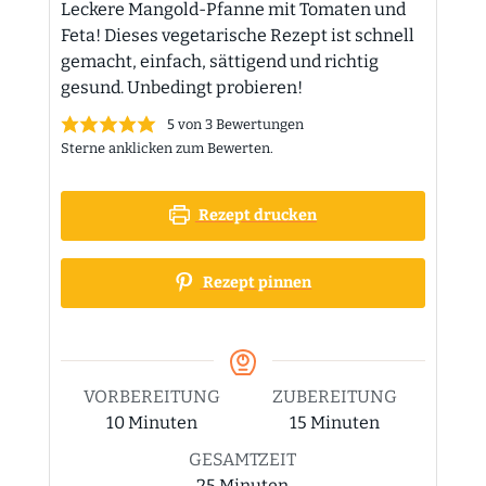
Leckere Mangold-Pfanne mit Tomaten und
Feta! Dieses vegetarische Rezept ist schnell
gemacht, einfach, sättigend und richtig
gesund. Unbedingt probieren!
5
von
3
Bewertungen
Sterne anklicken zum Bewerten.
Rezept drucken
Rezept pinnen
VORBEREITUNG
ZUBEREITUNG
Minuten
Minuten
10
Minuten
15
Minuten
GESAMTZEIT
Minuten
25
Minuten