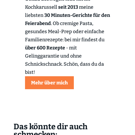
Kochkarussell
seit 2013
meine
liebsten
30 Minuten-Gerichte für den
Feierabend
. Ob cremige Pasta,
gesundes Meal-Prep oder einfache
Familienrezepte: bei mir findest du
über 600 Rezepte
- mit
Gelinggarantie und ohne
Schnickschnack. Schön, dass du da
bist!
Mehr über mich
Das könnte dir auch
schmecken: