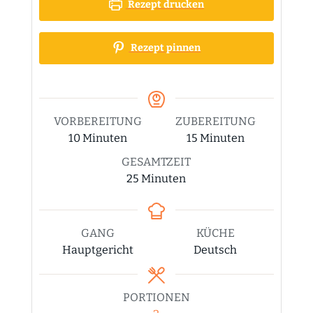
Rezept drucken
Rezept pinnen
VORBEREITUNG
ZUBEREITUNG
Minuten
Minuten
10
Minuten
15
Minuten
GESAMTZEIT
Minuten
25
Minuten
GANG
KÜCHE
Hauptgericht
Deutsch
PORTIONEN