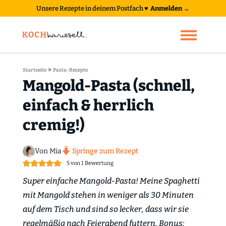
Unsere Rezepte in deinem Postfach
♥
Anmelden →
»
Startseite
Pasta-Rezepte
Mangold-Pasta (schnell,
einfach & herrlich
cremig!)
Von Mia
Springe zum Rezept
5
von 1 Bewertung
Super einfache Mangold-Pasta! Meine Spaghetti
mit Mangold stehen in weniger als 30 Minuten
auf dem Tisch und sind so lecker, dass wir sie
regelmäßig nach Feierabend futtern. Bonus: