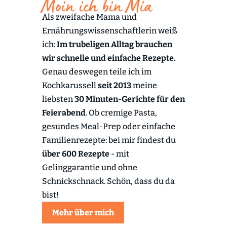
Moin ich bin Mia
Als zweifache Mama und
Ernährungswissenschaftlerin weiß
ich:
Im trubeligen Alltag brauchen
wir schnelle und einfache Rezepte.
Genau deswegen teile ich im
Kochkarussell
seit 2013
meine
liebsten
30 Minuten-Gerichte für den
Feierabend
. Ob cremige Pasta,
gesundes Meal-Prep oder einfache
Familienrezepte: bei mir findest du
über 600 Rezepte
- mit
Gelinggarantie und ohne
Schnickschnack. Schön, dass du da
bist!
Mehr über mich