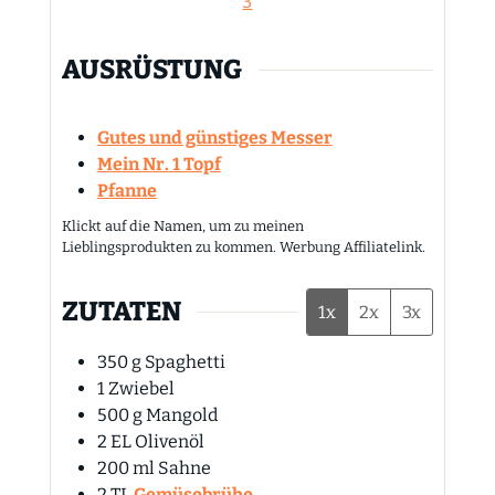
3
AUSRÜSTUNG
Gutes und günstiges Messer
Mein Nr. 1 Topf
Pfanne
Klickt auf die Namen, um zu meinen
Lieblingsprodukten zu kommen. Werbung Affiliatelink.
ZUTATEN
1x
2x
3x
350
g
Spaghetti
1
Zwiebel
500
g
Mangold
2
EL
Olivenöl
200
ml
Sahne
2
TL
Gemüsebrühe