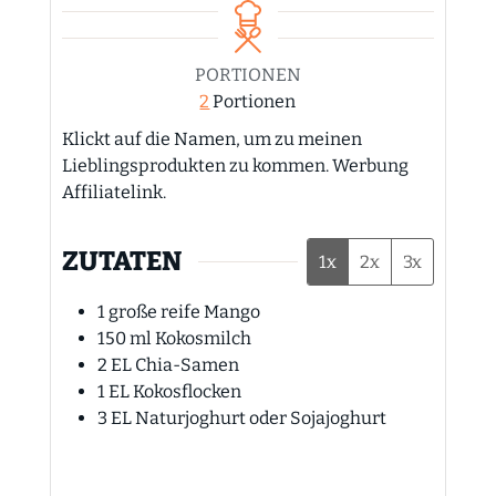
PORTIONEN
2
Portionen
Klickt auf die Namen, um zu meinen
Lieblingsprodukten zu kommen. Werbung
Affiliatelink.
ZUTATEN
1x
2x
3x
1
große reife Mango
150
ml
Kokosmilch
2
EL
Chia-Samen
1
EL
Kokosflocken
3
EL
Naturjoghurt oder Sojajoghurt