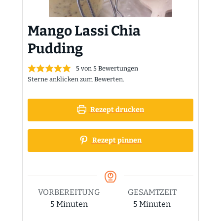
Mango Lassi Chia
Pudding
5
von
5
Bewertungen
Sterne anklicken zum Bewerten.
Rezept drucken
Rezept pinnen
VORBEREITUNG
GESAMTZEIT
Minuten
Minuten
5
Minuten
5
Minuten