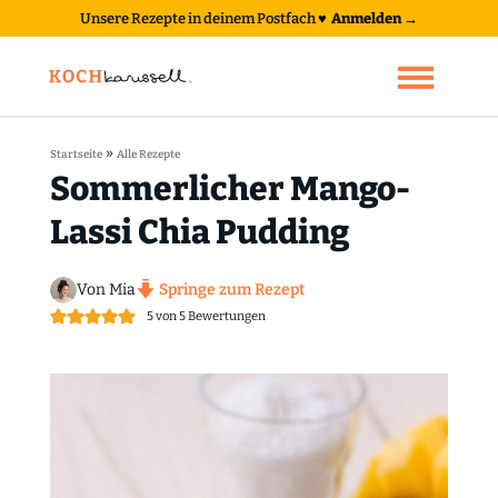
Unsere Rezepte in deinem Postfach
♥
Anmelden →
»
Startseite
Alle Rezepte
Sommerlicher Mango-
Lassi Chia Pudding
Von Mia
Springe zum Rezept
5
von
5
Bewertungen