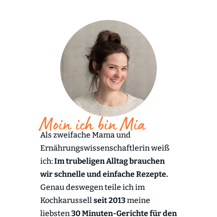
Moin ich bin Mia
Als zweifache Mama und
Ernährungswissenschaftlerin weiß
ich:
Im trubeligen Alltag brauchen
wir schnelle und einfache Rezepte.
Genau deswegen teile ich im
Kochkarussell
seit 2013
meine
liebsten
30 Minuten-Gerichte für den