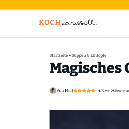
Startseite
»
Suppen & Eintöpfe
Magisches C
Von Mia
|
4.92
von
25
Bewertu