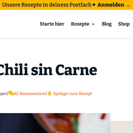
Unsere Rezepte in deinem Postfach
♥
Anmelden →
Starte hier
Rezepte
Blog
Shop
hili sin Carne

|
42 Kommentare
|
Springe zum Rezept
ngen