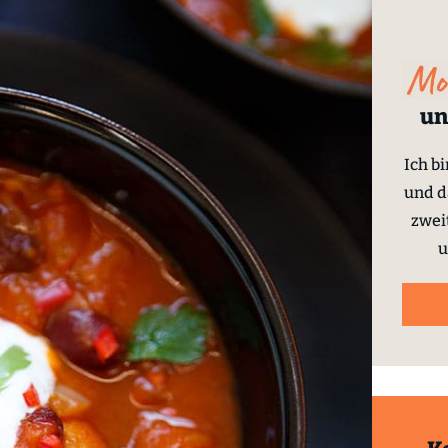
un
Ich b
und d
zwei
u