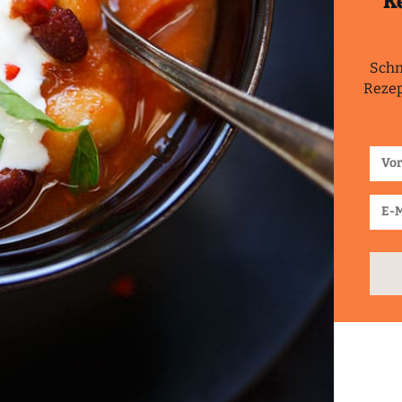
K
Schn
Rezep