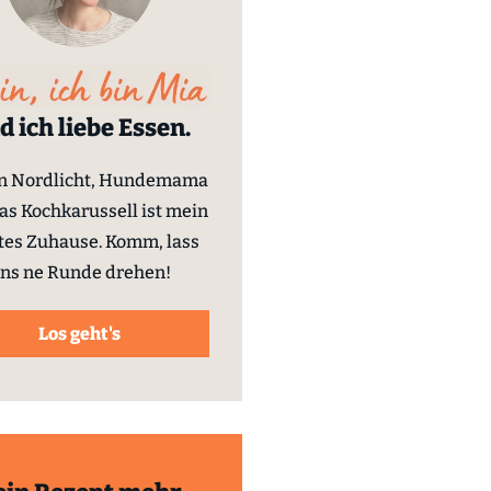
d ich liebe Essen.
in Nordlicht, Hundemama
as Kochkarussell ist mein
tes Zuhause. Komm, lass
ns ne Runde drehen!
Los geht's