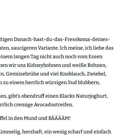
altigen Danach-hast-du-das-Fresskoma-deines-
ten, saucigeren Variante. Ich meine, ich liebe das
h einem langen Tag nicht auch noch vom Essen
nen wir uns Kidneybohnen und weiße Bohnen,
en, Gemüsebrühe und viel Knoblauch, Zwiebel,
n zu einem herrlich würzigen Sud blubbern.
n, gibt’s obendruff einen Klacks Naturjoghurt,
rrlich cremige Avocadostreifen.
öffel in den Mund und BÄÄÄÄM!
ümmelig, herzhaft, ein wenig scharf und einfach