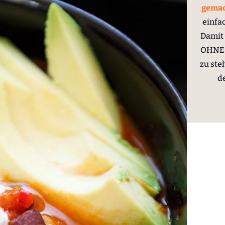
gema
einfa
Damit 
OHNE 
zu ste
d