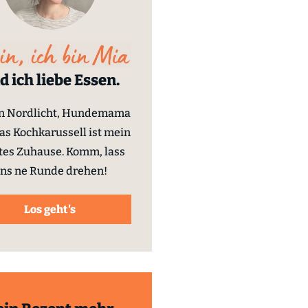
d ich liebe Essen.
in Nordlicht, Hundemama
as Kochkarussell ist mein
tes Zuhause. Komm, lass
ns ne Runde drehen!
Los geht's