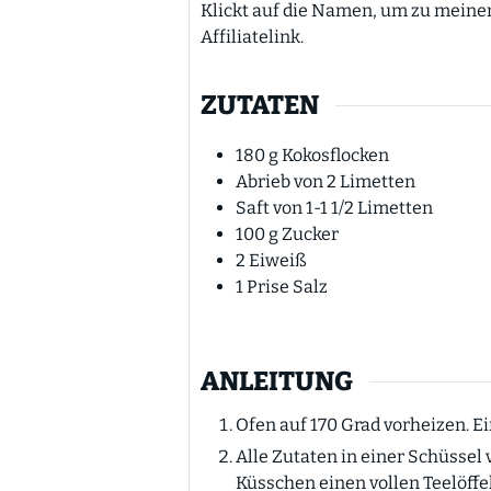
Klickt auf die Namen, um zu meinen Lieblingsprodukten zu kommen. Werbung
Affiliatelink.
ZUTATEN
180
g
Kokosflocken
Abrieb von 2 Limetten
Saft von 1-1 1/2 Limetten
100
g
Zucker
2
Eiweiß
1
Prise
Salz
ANLEITUNG
Ofen auf 170 Grad vorheizen. E
Alle Zutaten in einer Schüssel 
Küsschen einen vollen Teelöffe