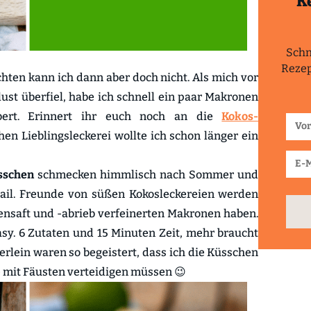
K
Schn
Rezep
hten kann ich dann aber doch nicht. Als mich vor
ust überfiel, habe ich schnell ein paar Makronen
bert. Erinnert ihr euch noch an die
Kokos-
hen Lieblingsleckerei wollte ich schon länger ein
sschen
schmecken himmlisch nach Sommer und
tail. Freunde von süßen Kokosleckereien werden
tensaft und -abrieb verfeinerten Makronen haben.
asy. 6 Zutaten und 15 Minuten Zeit, mehr braucht
erlein waren so begeistert, dass ich die Küsschen
e mit Fäusten verteidigen müssen 😉