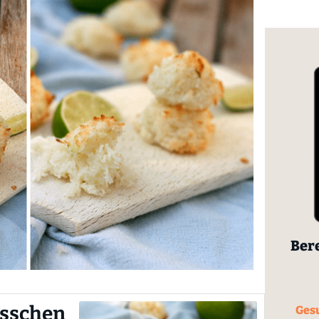
Bere
sschen
Gesu