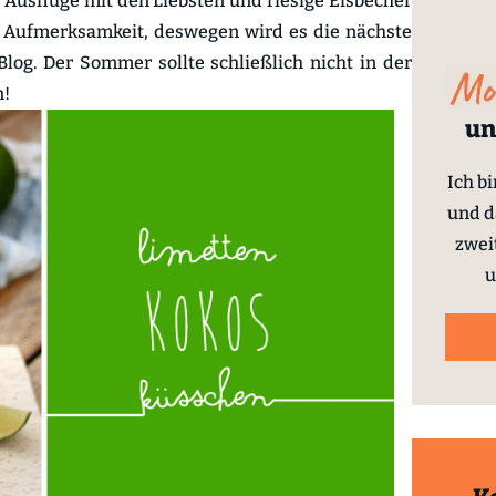
 Ausflüge mit den Liebsten und riesige Eisbecher
 Aufmerksamkeit, deswegen wird es die nächste
Blog. Der Sommer sollte schließlich nicht in der
n!
un
Ich b
und d
zwei
u