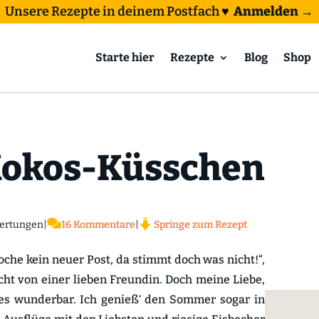
Unsere Rezepte in deinem Postfach
♥
Anmelden →
Starte hier
Rezepte
Blog
Shop
Kokos-Küsschen

ertungen
|
16 Kommentare
|
Springe zum Rezept
Woche kein neuer Post, da stimmt doch was nicht!“,
cht von einer lieben Freundin. Doch meine Liebe,
 es wunderbar. Ich genieß‘ den Sommer sogar in