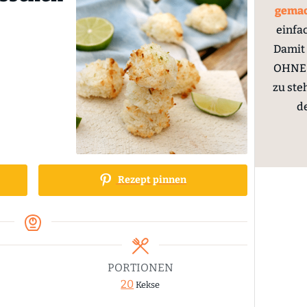
gema
einfa
Damit 
OHNE 
zu ste
d
Rezept pinnen
PORTIONEN
20
Kekse