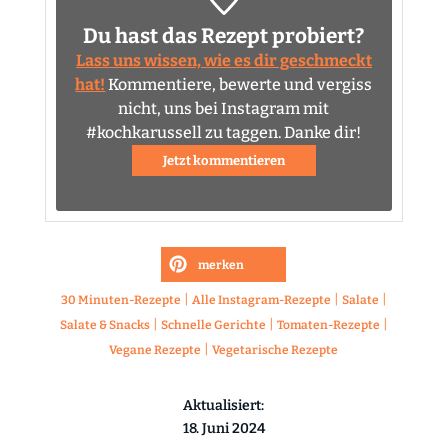
Du hast das Rezept probiert?
Lass uns wissen, wie es dir geschmeckt
hat!
Kommentiere, bewerte und vergiss
nicht, uns bei Instagram mit
#kochkarussell zu taggen. Danke dir!
Jetzt kommentieren
merken
|
|
|
30 Minuten-Rezepte
Alle Instagram-Rezepte
Salate
|
|
|
Salate & Snacks
Schnelle Gerichte
Tomaten-Rezepte
|
Vegane Rezepte
Vegetarische Rezepte
Aktualisiert:
18. Juni 2024