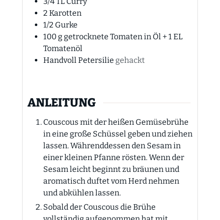
3/4
TL
Curry
2
Karotten
1/2
Gurke
100
g
getrocknete Tomaten in Öl + 1 EL
Tomatenöl
Handvoll Petersilie
gehackt
ANLEITUNG
Couscous mit der heißen Gemüsebrühe
in eine große Schüssel geben und ziehen
lassen. Währenddessen den Sesam in
einer kleinen Pfanne rösten. Wenn der
Sesam leicht beginnt zu bräunen und
aromatisch duftet vom Herd nehmen
und abkühlen lassen.
Sobald der Couscous die Brühe
vollständig aufgenommen hat mit