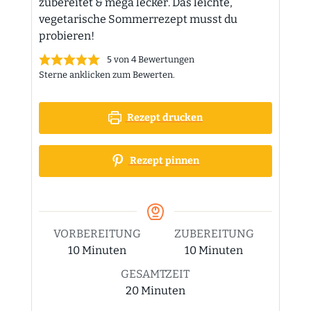
zubereitet & mega lecker. Das leichte,
vegetarische Sommerrezept musst du
probieren!
5
von
4
Bewertungen
Sterne anklicken zum Bewerten.
Rezept drucken
Rezept pinnen
VORBEREITUNG
ZUBEREITUNG
Minuten
Minuten
10
Minuten
10
Minuten
GESAMTZEIT
Minuten
20
Minuten