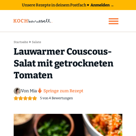
Unsere Rezepte in deinem Postfach
♥
Anmelden →
»
Startseite
Salate
Lauwarmer Couscous-
Salat mit getrockneten
Tomaten
Von Mia
Springe zum Rezept
5
von
4
Bewertungen