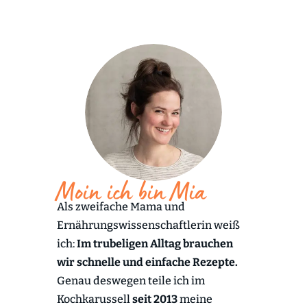
Moin ich bin Mia
Als zweifache Mama und
Ernährungswissenschaftlerin weiß
ich:
Im trubeligen Alltag brauchen
wir schnelle und einfache Rezepte.
Genau deswegen teile ich im
Kochkarussell
seit 2013
meine