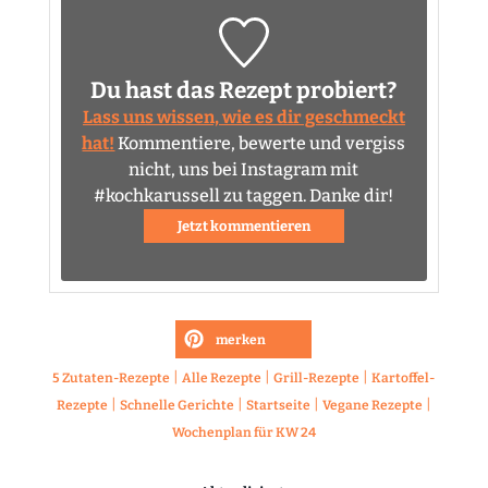
Du hast das Rezept probiert?
Lass uns wissen, wie es dir geschmeckt
hat!
Kommentiere, bewerte und vergiss
nicht, uns bei Instagram mit
#kochkarussell zu taggen. Danke dir!
Jetzt kommentieren
merken
|
|
|
5 Zutaten-Rezepte
Alle Rezepte
Grill-Rezepte
Kartoffel-
|
|
|
|
Rezepte
Schnelle Gerichte
Startseite
Vegane Rezepte
Wochenplan für KW 24