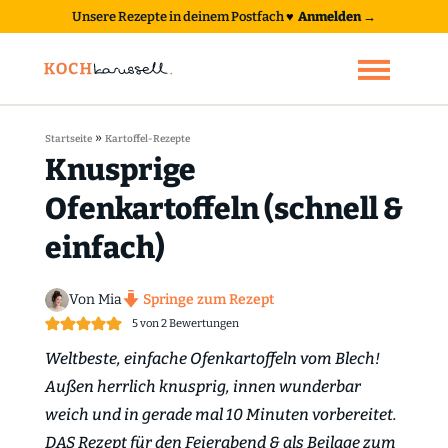
Unsere Rezepte in deinem Postfach
♥
Anmelden →
»
Startseite
Kartoffel-Rezepte
Knusprige
Ofenkartoffeln (schnell &
einfach)
Von Mia
Springe zum Rezept
5
von
2
Bewertungen
Weltbeste, einfache Ofenkartoffeln vom Blech!
Außen herrlich knusprig, innen wunderbar
weich und in gerade mal 10 Minuten vorbereitet.
DAS Rezept für den Feierabend & als Beilage zum