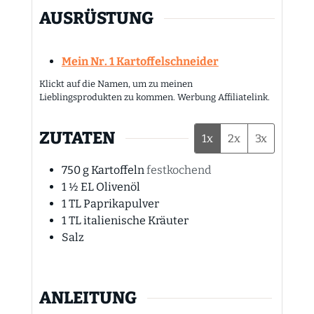
AUSRÜSTUNG
Mein Nr. 1 Kartoffelschneider
Klickt auf die Namen, um zu meinen
Lieblingsprodukten zu kommen. Werbung Affiliatelink.
ZUTATEN
1x
2x
3x
750
g
Kartoffeln
festkochend
1 ½
EL Olivenöl
1
TL Paprikapulver
1
TL italienische Kräuter
Salz
ANLEITUNG