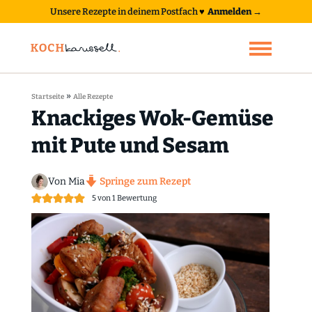
Unsere Rezepte in deinem Postfach
♥
Anmelden →
»
Startseite
Alle Rezepte
Knackiges Wok-Gemüse
mit Pute und Sesam
Von Mia
Springe zum Rezept
5
von 1 Bewertung