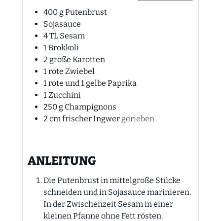
400
g
Putenbrust
Sojasauce
4
TL
Sesam
1
Brokkoli
2
große Karotten
1
rote Zwiebel
1
rote und 1 gelbe Paprika
1
Zucchini
250
g
Champignons
2
cm
frischer Ingwer
gerieben
ANLEITUNG
Die Putenbrust in mittelgroße Stücke
schneiden und in Sojasauce marinieren.
In der Zwischenzeit Sesam in einer
kleinen Pfanne ohne Fett rösten.