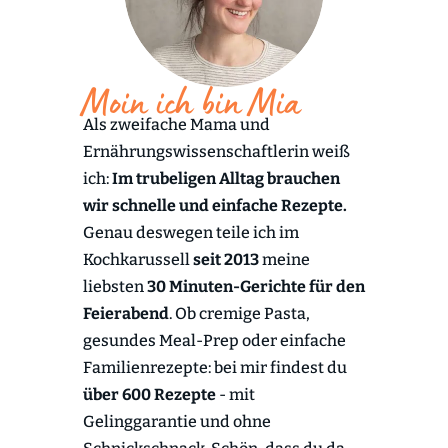
Moin ich bin Mia
Als zweifache Mama und
Ernährungswissenschaftlerin weiß
ich:
Im trubeligen Alltag brauchen
wir schnelle und einfache Rezepte.
Genau deswegen teile ich im
Kochkarussell
seit 2013
meine
liebsten
30 Minuten-Gerichte für den
Feierabend
. Ob cremige Pasta,
gesundes Meal-Prep oder einfache
Familienrezepte: bei mir findest du
über 600 Rezepte
- mit
Gelinggarantie und ohne