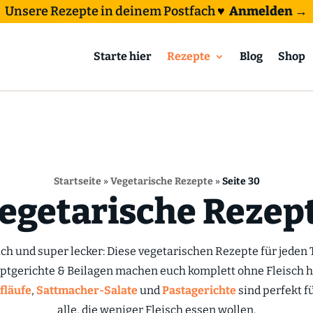
Unsere Rezepte in deinem Postfach
♥
Anmelden →
Starte hier
Rezepte
Blog
Shop
Startseite
»
Vegetarische Rezepte
»
Seite 30
egetarische Rezep
ach und super lecker: Diese vegetarischen Rezepte für jeden 
uptgerichte & Beilagen machen euch komplett ohne Fleisch he
fläufe
,
Sattmacher-Salate
und
Pastagerichte
sind perfekt f
alle, die weniger Fleisch essen wollen.