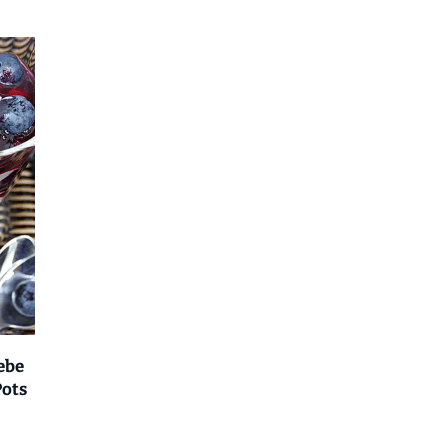
ebe
Pots