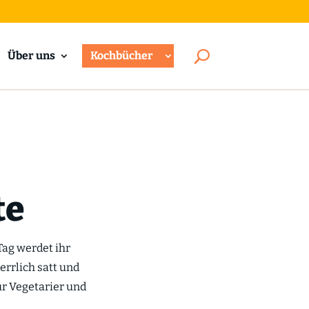
Über uns
Kochbücher
te
Tag werdet ihr
rrlich satt und
ür Vegetarier und