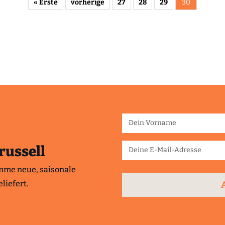
« Erste
vorherige
27
28
29
30
russell
mme neue, saisonale
liefert.