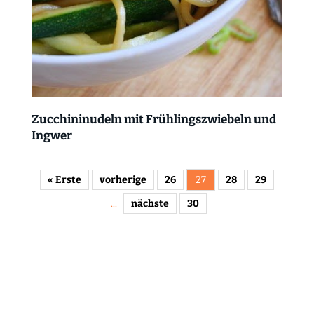
Zucchininudeln mit Frühlingszwiebeln und
Ingwer
« Erste
vorherige
26
27
28
29
...
nächste
30