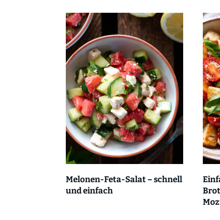
Melonen-Feta-Salat – schnell
Einf
und einfach
Brot
Mozz