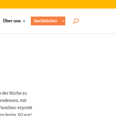
Über uns
Kochbücher
in der Küche zu
bendessen, mit
 Familien-erprobt
n fertig. SO gut!