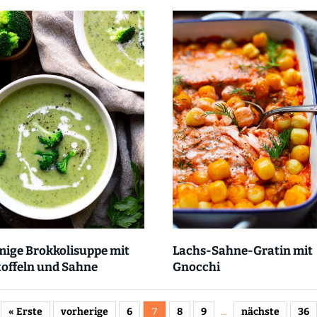
mige Brokkolisuppe mit
Lachs-Sahne-Gratin mit
offeln und Sahne
Gnocchi
« Erste
vorherige
6
7
8
9
...
nächste
36