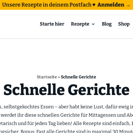
Unsere Rezepte in deinem Postfach
♥
Anmelden →
Starte hier
Rezepte
Blog
Shop
Startseite
»
Schnelle Gerichte
Schnelle Gerichte
s, selbstgekochtes Essen – aber habt keine Lust, dafür ewig 
werdet ihr diese schnellen Gerichte für Mittagessen und A
etarisch und für jeden Tag lieben! Alle Rezepte sind einfach,
ngsicher. Bonus: Fast alle Gerichte sind in maximal 30 Minute