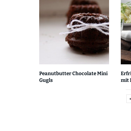
Peanutbutter Chocolate Mini
Erfr
Gugls
mit