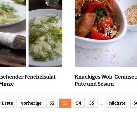
ischender Fenchelsalat
Knackiges Wok-Gemüse 
 Minze
Pute und Sesam
« Erste
vorherige
52
53
54
55
...
nächste
5