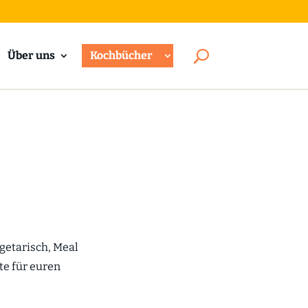
Über uns
Kochbücher
egetarisch, Meal
te für euren