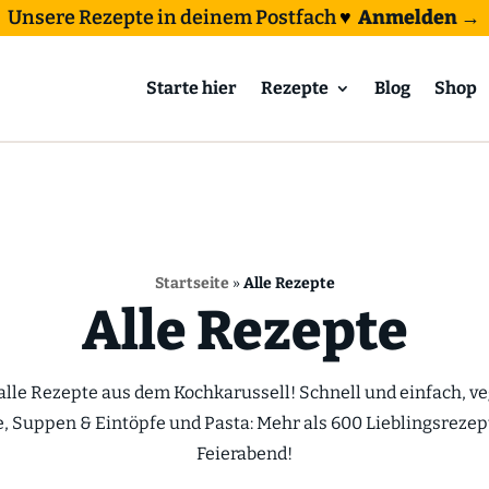
Unsere Rezepte in deinem Postfach
♥
Anmelden →
Starte hier
Rezepte
Blog
Shop
Startseite
»
Alle Rezepte
Alle Rezepte
 alle Rezepte aus dem Kochkarussell! Schnell und einfach, v
e, Suppen & Eintöpfe und Pasta: Mehr als 600 Lieblingsrezep
Feierabend!