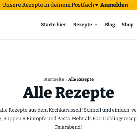
Unsere Rezepte in deinem Postfach
♥
Anmelden →
Starte hier
Rezepte
Blog
Shop
Startseite
»
Alle Rezepte
Alle Rezepte
 alle Rezepte aus dem Kochkarussell! Schnell und einfach, v
e, Suppen & Eintöpfe und Pasta: Mehr als 600 Lieblingsrezep
Feierabend!