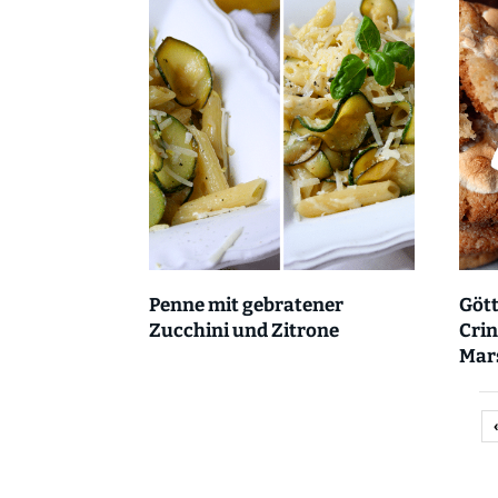
Penne mit gebratener
Gött
Zucchini und Zitrone
Crin
Mar