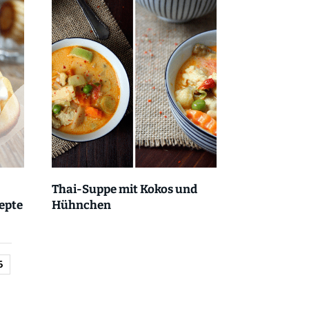
Thai-Suppe mit Kokos und
epte
Hühnchen
6