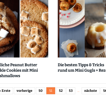
liche Peanut Butter
Die besten Tipps & Tricks
kle Cookies mit Mini
rund um Mini Gugls + Rez
shmallows
« Erste
vorherige
50
51
52
53
...
nächste
5