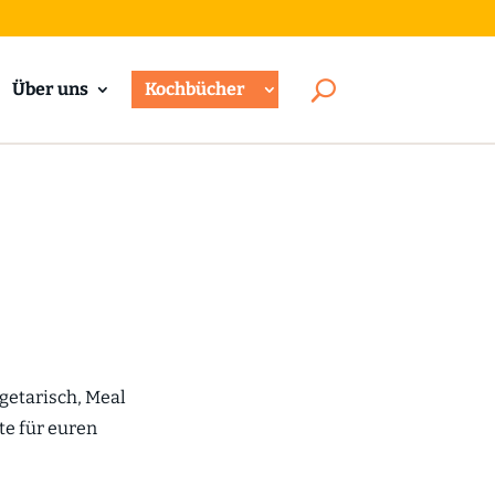
Über uns
Kochbücher
egetarisch, Meal
te für euren