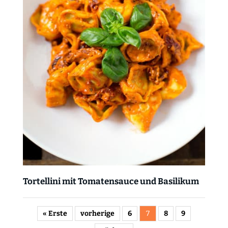
Tortellini mit Tomatensauce und Basilikum
« Erste
vorherige
6
7
8
9