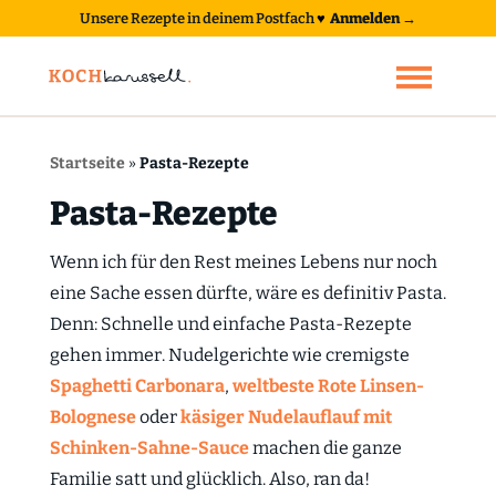
Unsere Rezepte in deinem Postfach
♥
Anmelden →
Startseite
»
Pasta-Rezepte
Pasta-Rezepte
Wenn ich für den Rest meines Lebens nur noch
eine Sache essen dürfte, wäre es definitiv Pasta.
Denn: Schnelle und einfache Pasta-Rezepte
gehen immer. Nudelgerichte wie cremigste
Spaghetti Carbonara
,
weltbeste Rote Linsen-
Bolognese
oder
käsiger Nudelauflauf mit
Schinken-Sahne-Sauce
machen die ganze
Familie satt und glücklich. Also, ran da!