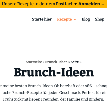
Unsere Rezepte in deinem Postfach
♥
Anmelden →
Starte hier
Rezepte
Blog
Shop
Startseite
»
Brunch-Ideen
»
Seite 5
Brunch-Ideen
hr meine besten Brunch-Ideen. Ob herzhaft oder süß – schna
infache Brunch-Rezepte für jeden Geschmack. Perfekt für ei
Frühstück mit lieben Freunden, der Familie und Kindern.