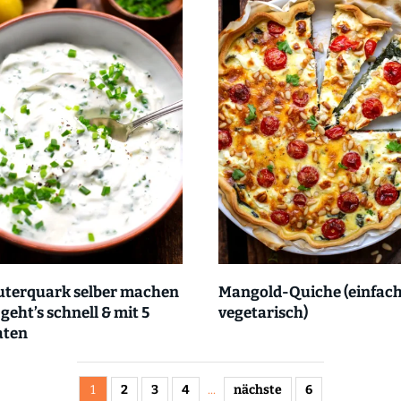
uterquark selber machen
Mangold-Quiche (einfach
 geht’s schnell & mit 5
vegetarisch)
aten
1
2
3
4
...
nächste
6