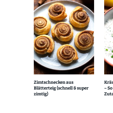
Zimtschnecken aus
Krä
Blätterteig (schnell & super
– So
zimtig)
Zut