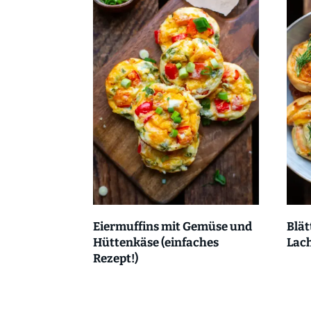
Eiermuffins mit Gemüse und
Blät
Hüttenkäse (einfaches
Lach
Rezept!)