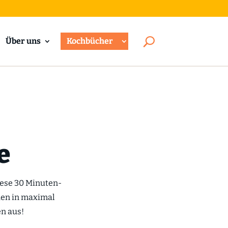
Über uns
Kochbücher
e
iese 30 Minuten-
hen in maximal
en aus!