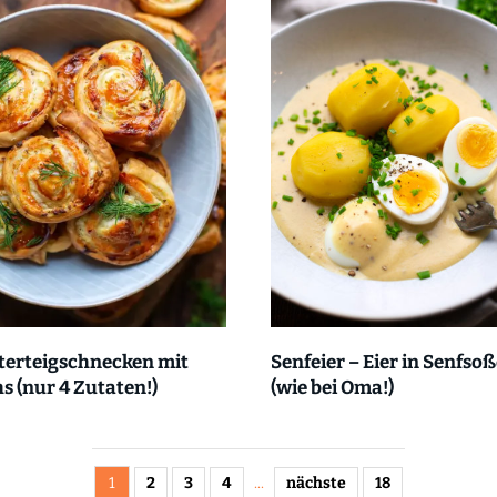
terteigschnecken mit
Senfeier – Eier in Senfso
s (nur 4 Zutaten!)
(wie bei Oma!)
1
2
3
4
...
nächste
18