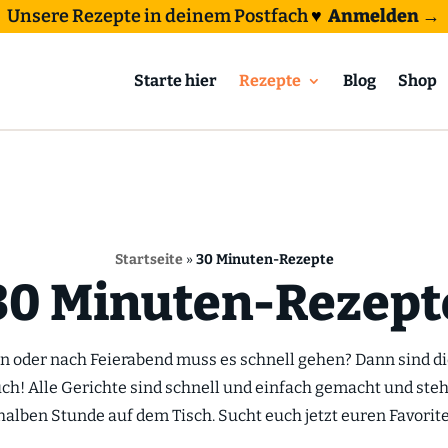
Unsere Rezepte in deinem Postfach
♥
Anmelden →
Starte hier
Rezepte
Blog
Shop
Startseite
»
30 Minuten-Rezepte
30 Minuten-Rezept
 oder nach Feierabend muss es schnell gehen? Dann sind d
uch! Alle Gerichte sind schnell und einfach gemacht und ste
halben Stunde auf dem Tisch. Sucht euch jetzt euren Favorit