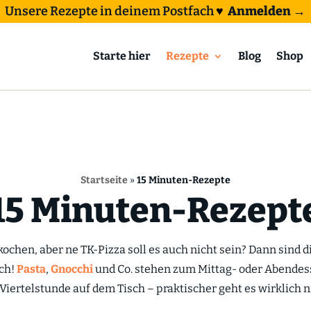
Unsere Rezepte in deinem Postfach
♥
Anmelden →
Starte hier
Rezepte
Blog
Shop
Startseite
»
15 Minuten-Rezepte
15 Minuten-Rezept
ochen, aber ne TK-Pizza soll es auch nicht sein? Dann sind 
ch!
Pasta
,
Gnocchi
und Co. stehen zum Mittag- oder Abende
Viertelstunde auf dem Tisch – praktischer geht es wirklich n