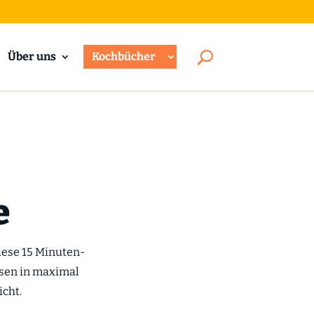
Über uns
Kochbücher
e
diese 15 Minuten-
ssen in maximal
icht.