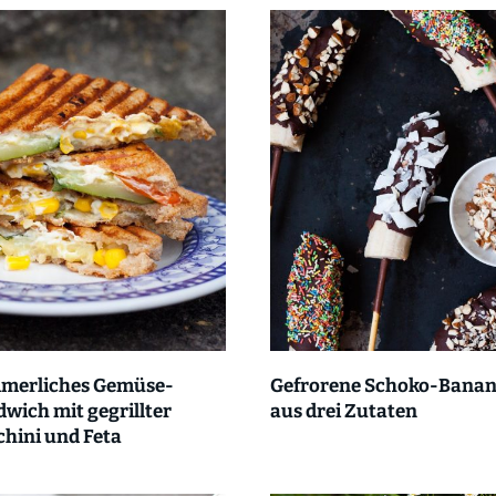
merliches Gemüse-
Gefrorene Schoko-Bana
wich mit gegrillter
aus drei Zutaten
hini und Feta