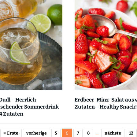
Dudl – Herrlich
Erdbeer-Minz-Salat aus v
rischender Sommerdrink
Zutaten – Healthy Snack!
4 Zutaten
« Erste
vorherige
5
6
7
8
...
nächste
12