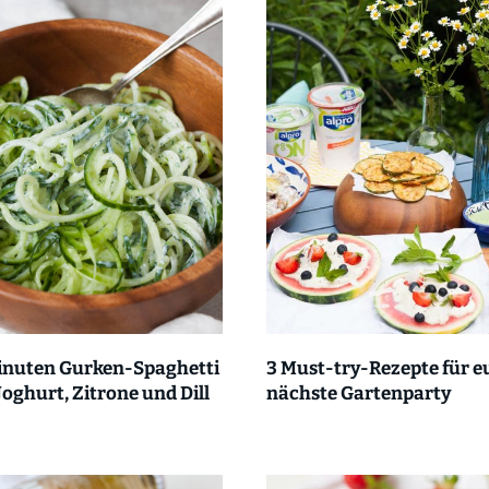
inuten Gurken-Spaghetti
3 Must-try-Rezepte für e
Joghurt, Zitrone und Dill
nächste Gartenparty