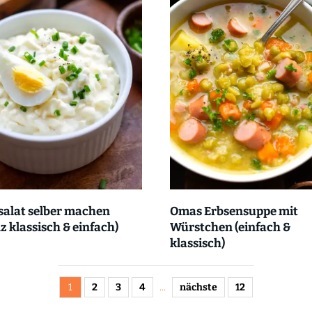
salat selber machen
Omas Erbsensuppe mit
z klassisch & einfach)
Würstchen (einfach &
klassisch)
1
2
3
4
...
nächste
12