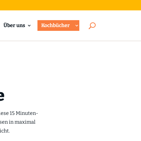
Über uns
Kochbücher
e
diese 15 Minuten-
ssen in maximal
icht.