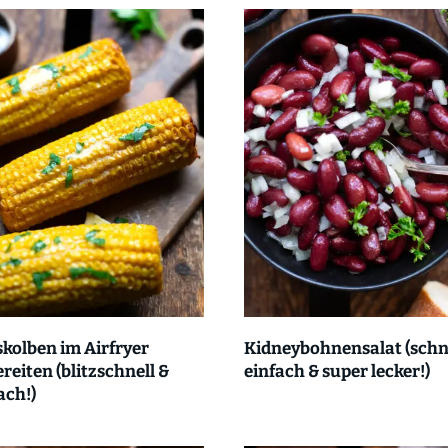
kolben im Airfryer
Kidneybohnensalat (schne
reiten (blitzschnell &
einfach & super lecker!)
ach!)