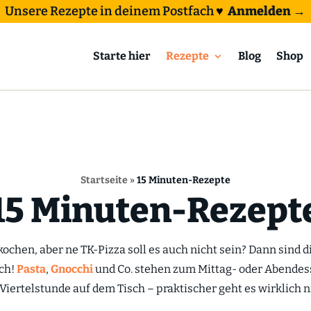
Unsere Rezepte in deinem Postfach
♥
Anmelden →
Starte hier
Rezepte
Blog
Shop
Startseite
»
15 Minuten-Rezepte
15 Minuten-Rezept
ochen, aber ne TK-Pizza soll es auch nicht sein? Dann sind 
ch!
Pasta
,
Gnocchi
und Co. stehen zum Mittag- oder Abende
Viertelstunde auf dem Tisch – praktischer geht es wirklich n