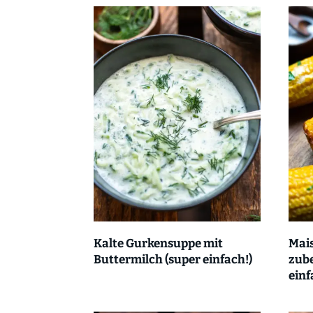
Kalte Gurkensuppe mit
Mais
Buttermilch (super einfach!)
zube
einf