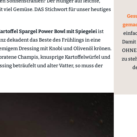
en Sonnenstrahlen? Der Hunger auf leichte,
it viel Gemüse. DAS Stichwort für unser heutiges
Gesu
gema
artoffel Spargel Power Bowl mit Spiegelei
ist
einfa
z dekadent das Beste des Frühlings in eine
Damit 
remigem Dressing mit Knobi und Olivenöl krönen.
OHNE 
bratene Champis, knusprige Kartoffelwürfel und
zu ste
ssing beträufelt und alter Vatter, so muss der
d