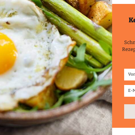
K
Schn
Rezep