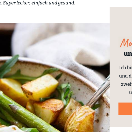
n. Super lecker, einfach und gesund.
un
Ich b
und d
zwei
u