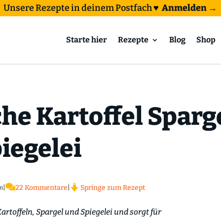
Unsere Rezepte in deinem Postfach
♥
Anmelden →
Starte hier
Rezepte
Blog
Shop
he Kartoffel Sparg
iegelei

|
22 Kommentare
|
Springe zum Rezept
n
artoffeln, Spargel und Spiegelei und sorgt für