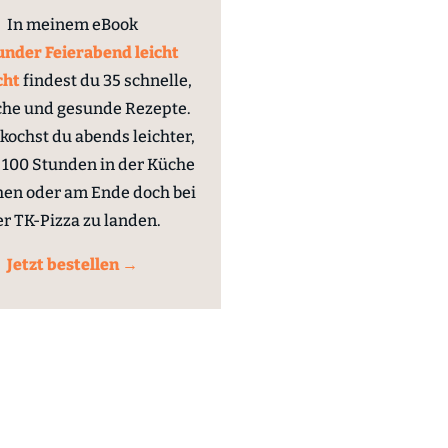
In meinem eBook
nder Feierabend leicht
cht
findest du 35 schnelle,
che und gesunde Rezepte.
kochst du abends leichter,
100 Stunden in der Küche
hen oder am Ende doch bei
er TK-Pizza zu landen.
Jetzt bestellen →