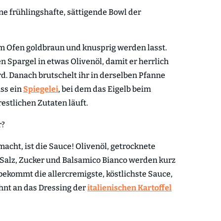
ine frühlingshafte, sättigende Bowl der
r im Ofen goldbraun und knusprig werden lasst.
 Spargel in etwas Olivenöl, damit er herrlich
. Danach brutschelt ihr in derselben Pfanne
ss ein
Spiegelei
, bei dem das Eigelb beim
estlichen Zutaten läuft.
r?
acht, ist die Sauce! Olivenöl, getrocknete
 Salz, Zucker und Balsamico Bianco werden kurz
bekommt die allercremigste, köstlichste Sauce,
ehnt an das Dressing der
italienischen Kartoffel