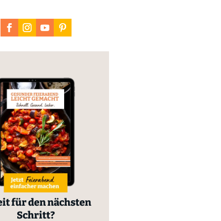
it für den nächsten
Schritt?