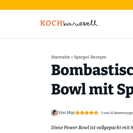
Startseite
»
Spargel-Rezepte
Bombastisc
Bowl mit Sp
Von Mia
|
5
von
16
Bewertunge
Diese Power Bowl ist vollgepackt mit K