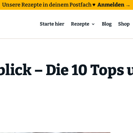
Unsere Rezepte in deinem Postfach
♥
Anmelden →
Starte hier
Rezepte
Blog
Shop
lick – Die 10 Tops 