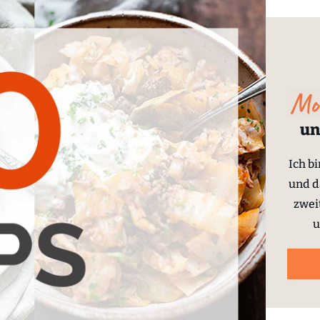
un
Ich b
und d
zwei
u