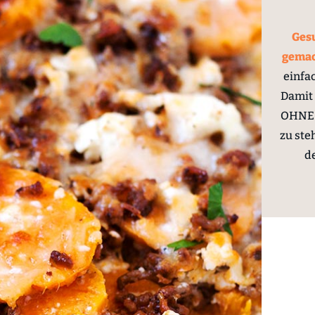
Gesu
gema
einfa
Damit 
OHNE 
zu ste
d