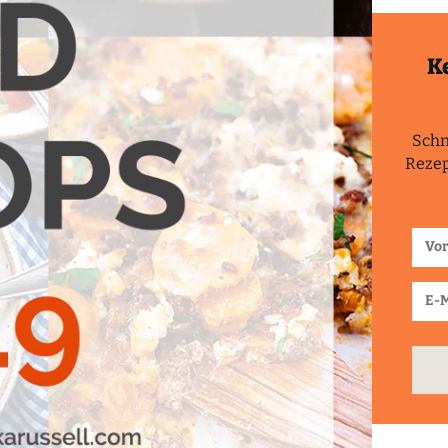
K
Schn
Rezep