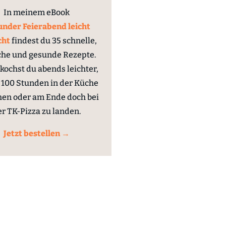
In meinem eBook
nder Feierabend leicht
cht
findest du 35 schnelle,
che und gesunde Rezepte.
kochst du abends leichter,
100 Stunden in der Küche
hen oder am Ende doch bei
er TK-Pizza zu landen.
Jetzt bestellen →