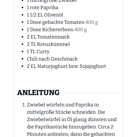
1
mittelgroße Zwiebel
1
rote Paprika
1 1/2
EL
Olivenöl
1
Dose
gehackte Tomaten
400 g
1
Dose
Kichererbsen
400 g
2
EL
Tomatenmark
2
TL
Kreuzkümmel
1
TL
Curry
Chili nach Geschmack
2
EL
Naturjoghurt bzw. Sojajoghurt
ANLEITUNG
Zwiebel würfeln und Paprika in
mittelgroße Stücke schneiden. Die
Zwiebelwürfel in Öl glasig dünsten und
die Paprikastücke hinzugeben. Circa 2
Minuten anbraten, dann die gehackten