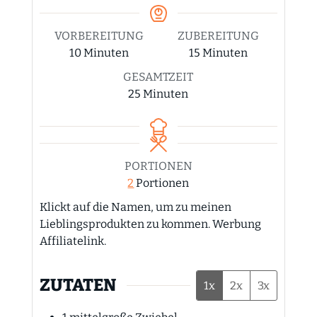
VORBEREITUNG
ZUBEREITUNG
Minuten
Minuten
10
Minuten
15
Minuten
GESAMTZEIT
Minuten
25
Minuten
PORTIONEN
2
Portionen
Klickt auf die Namen, um zu meinen
Lieblingsprodukten zu kommen. Werbung
Affiliatelink.
ZUTATEN
1x
2x
3x