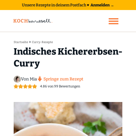
Unsere Rezepte in deinem Postfach
♥
Anmelden →
»
Startseite
Curry-Rezepte
Indisches Kichererbsen-
Curry
Von Mia
Springe zum Rezept
4.86
von
99
Bewertungen