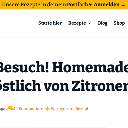
Unsere Rezepte in deinem Postfach
♥
Anmelden →
Starte hier
Rezepte
Blog
Shop
Besuch! Homemade
stlich von Zitrone

|
14 Kommentare
|
Springe zum Rezept
ngen