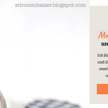
un
Ich b
und d
zwei
u