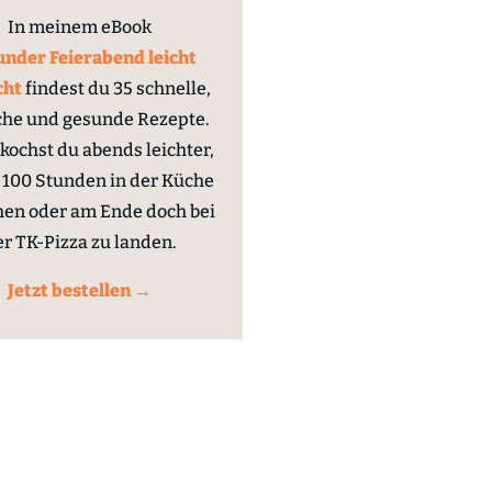
In meinem eBook
nder Feierabend leicht
cht
findest du 35 schnelle,
che und gesunde Rezepte.
kochst du abends leichter,
100 Stunden in der Küche
hen oder am Ende doch bei
er TK-Pizza zu landen.
Jetzt bestellen →