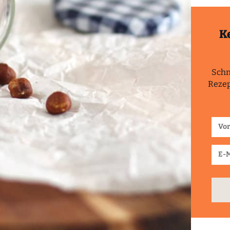
K
Schn
Rezep