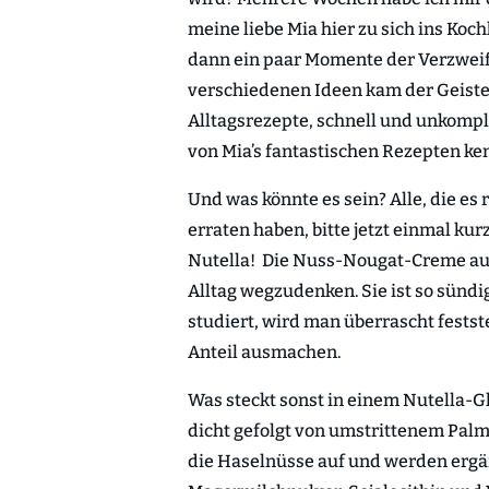
meine liebe Mia hier zu sich ins Koc
dann ein paar Momente der Verzweiflu
verschiedenen Ideen kam der Geistes
Alltagsrezepte, schnell und unkompl
von Mia’s fantastischen Rezepten ke
Und was könnte es sein? Alle, die es 
erraten haben, bitte jetzt einmal kur
Nutella! Die Nuss-Nougat-Creme au
Alltag wegzudenken. Sie ist so sündi
studiert, wird man überrascht fests
Anteil ausmachen.
Was steckt sonst in einem Nutella-G
dicht gefolgt von umstrittenem Pal
die Haselnüsse auf und werden ergän