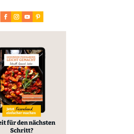
it für den nächsten
Schritt?