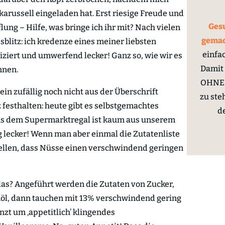
hkarussell eingeladen hat. Erst riesige Freude und
Gesu
ng – Hilfe, was bringe ich ihr mit? Nach vielen
gema
blitz: ich kredenze eines meiner liebsten
einfa
iziert und umwerfend lecker! Ganz so, wie wir es
Damit 
nnen.
OHNE 
rein zufällig noch nicht aus der Überschrift
zu ste
z festhalten:
heute gibt es selbstgemachtes
d
s dem Supermarktregal ist kaum aus unserem
g lecker! Wenn man aber einmal die Zutatenliste
tellen, dass Nüsse einen verschwindend geringen
las? Angeführt werden die Zutaten von Zucker,
möl, dann tauchen mit 13% verschwindend gering
zt um ‚appetitlich’ klingendes