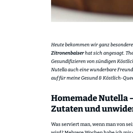
Heute bekommen wir ganz besonderen
Zitronenbaiser
hat sich angesagt. The
Gesundifizieren von sündigen Köstlic
Nutella auch eine wunderbare Freunds
auf für meine Gesund & Köstlich-Que
Homemade Nutella – 
Zutaten und unwider
Was serviert man, wenn man von sei
wird? Mehrere Wochen habe ich mir